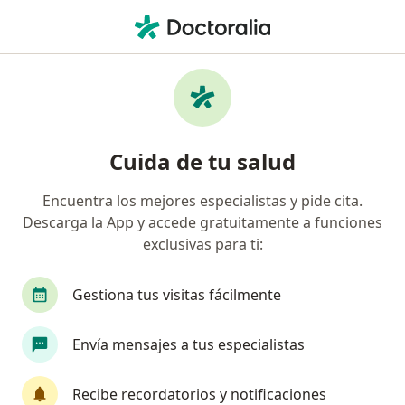
Men
Balanitis • Jesús María, Lima
Filtros
• 1
Seguro
Mapa
Especialistas en Balanitis en Jesús María
Cuida de tu salud
Encuentra los mejores especialistas y pide cita.
¿Qué especialidad estás buscando?
Descarga la App y accede gratuitamente a funciones
Urólogo
Cirujano pediátrico
Cirujano gen
exclusivas para ti:
Gestiona tus visitas fácilmente
Envía mensajes a tus especialistas
Recibe recordatorios y notificaciones