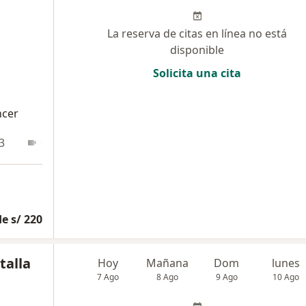
La reserva de citas en línea no está
disponible
Solicita una cita
ncer
3
Online
e s/ 220
talla
Hoy
Mañana
Dom
lunes
7 Ago
8 Ago
9 Ago
10 Ago