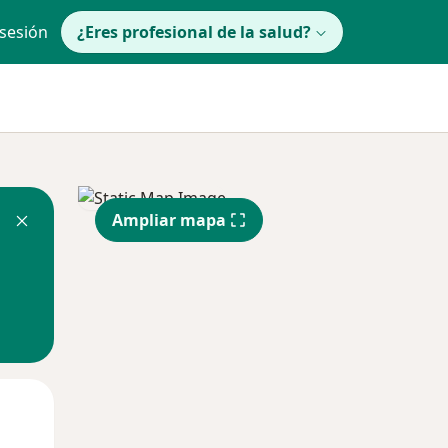
 sesión
¿Eres profesional de la salud?
Ampliar mapa
Mar
Mié
Jue
11 Ago
12 Ago
13 Ago