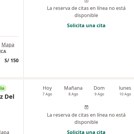
La reserva de citas en línea no está
disponible
Solicita una cita
•
Mapa
ICA
S/ 150
Hoy
Mañana
Dom
lunes
ia
7 Ago
8 Ago
9 Ago
10 Ago
z Del
La reserva de citas en línea no está
disponible
apa
Solicita una cita