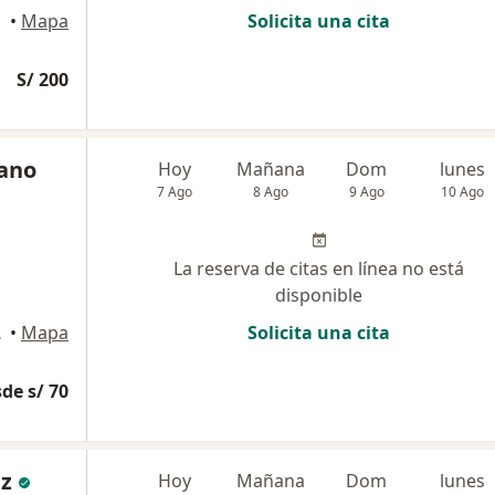
•
Mapa
Solicita una cita
S/ 200
rano
Hoy
Mañana
Dom
lunes
7 Ago
8 Ago
9 Ago
10 Ago
La reserva de citas en línea no está
disponible
de Dios, Lima
•
Mapa
Solicita una cita
de s/ 70
ez
Hoy
Mañana
Dom
lunes