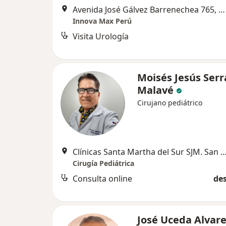
Avenida José Gálvez Barrenechea 765, San Borja
Innova Max Perú
Visita Urología
Moisés Jesús Ser
Malavé
Cirujano pediátrico
Clínicas Santa Martha del Sur SJM. San Juan Bautista SJL y San Juan 
Cirugía Pediátrica
Consulta online
des
José Uceda Alvar