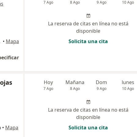
7 Ago
8 Ago
9 Ago
10 Ago
ás
La reserva de citas en línea no está
disponible
e, Lince
•
Mapa
Solicita una cita
pecificar
Rojas
Hoy
Mañana
Dom
lunes
7 Ago
8 Ago
9 Ago
10 Ago
La reserva de citas en línea no está
disponible
a
•
Mapa
Solicita una cita