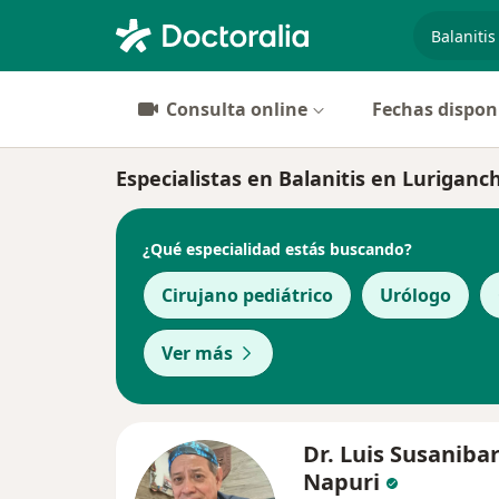
especiali
Consulta online
Fechas dispon
Especialistas en Balanitis en Luriganc
¿Qué especialidad estás buscando?
Cirujano pediátrico
Urólogo
Ver más
Dr. Luis Susaniba
Napuri