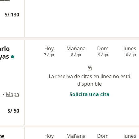
S/ 130
arlo
Hoy
Mañana
Dom
lunes
yas
7 Ago
8 Ago
9 Ago
10 Ago
La reserva de citas en línea no está
disponible
de Lima
•
Mapa
Solicita una cita
S/ 50
te
Hoy
Mañana
Dom
lunes