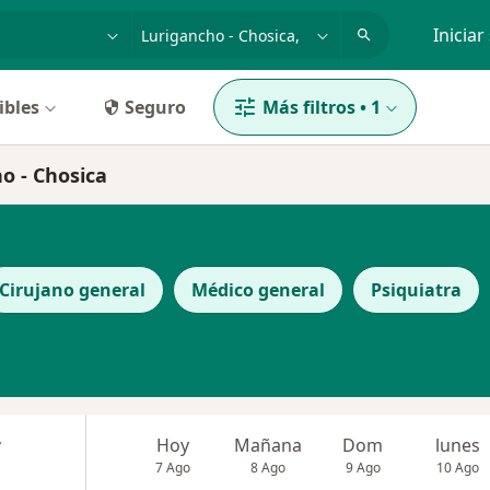
dad, enfermedad o nombre
p. ej. Lima
Iniciar
ibles
Seguro
Más filtros
•
1
ho - Chosica
Cirujano general
Médico general
Psiquiatra
r
Hoy
Mañana
Dom
lunes
7 Ago
8 Ago
9 Ago
10 Ago