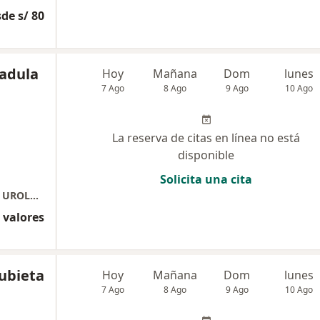
de s/ 80
adula
Hoy
Mañana
Dom
lunes
7 Ago
8 Ago
9 Ago
10 Ago
La reserva de citas en línea no está
disponible
Solicita una cita
Consultorios Especializados Arequipa 2080 - UROLOGIA
 valores
Zubieta
Hoy
Mañana
Dom
lunes
7 Ago
8 Ago
9 Ago
10 Ago