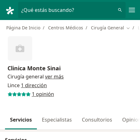
Men
¿Qué estás buscando?
Página De Inicio
Centros Médicos
Cirugía General
L
Cambi
Clinica Monte Sinai
Cirugía general
ver más
Lince
1 dirección
1 opinión
Servicios
Especialistas
Consultorios
Opinio
Servicios