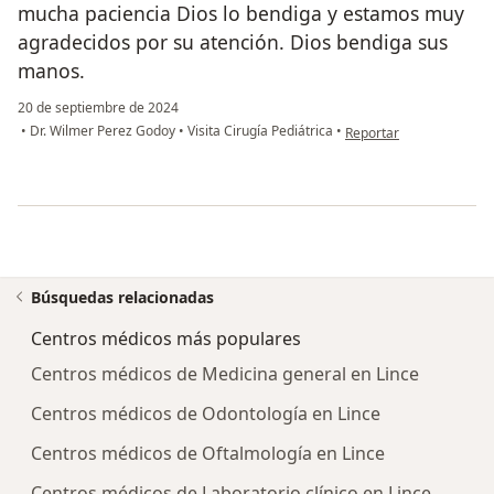
mucha paciencia Dios lo bendiga y estamos muy
agradecidos por su atención. Dios bendiga sus
manos.
20 de septiembre de 2024
en opinión del usuario L
•
Dr. Wilmer Perez Godoy
•
Visita Cirugía Pediátrica
•
Reportar
Búsquedas relacionadas
Centros médicos más populares
Centros médicos de Medicina general en Lince
Centros médicos de Odontología en Lince
Centros médicos de Oftalmología en Lince
Centros médicos de Laboratorio clínico en Lince