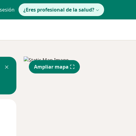
 sesión
¿Eres profesional de la salud?
Ampliar mapa
Mié
Jue
Vie
12 Ago
13 Ago
14 Ago