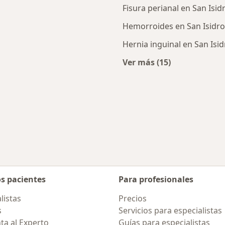
Fisura perianal en San Isid
Hemorroides en San Isidro
Hernia inguinal en San Isid
Ver más (15)
canas a San Isidro
Más en esta catego
os pacientes
Para profesionales
listas
Precios
s
Servicios para especialistas
ta al Experto
Guías para especialistas