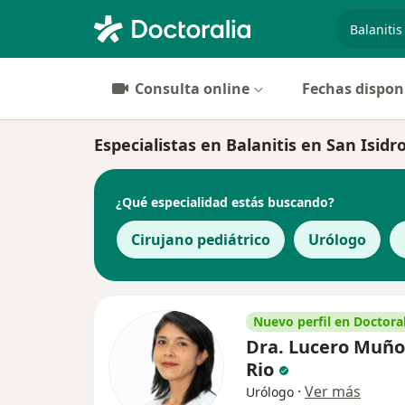
especiali
Consulta online
Fechas dispon
Especialistas en Balanitis en San Isidr
¿Qué especialidad estás buscando?
Cirujano pediátrico
Urólogo
Nuevo perfil en Doctoral
Dra. Lucero Muño
Rio
·
Ver más
Urólogo