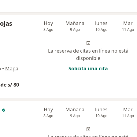
Rojas
Hoy
Mañana
lunes
Mar
8 Ago
9 Ago
10 Ago
11 Ago
La reserva de citas en línea no está
disponible
a
•
Mapa
Solicita una cita
de s/ 80
s
Hoy
Mañana
lunes
Mar
8 Ago
9 Ago
10 Ago
11 Ago