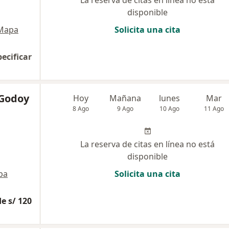
La reserva de citas en línea no está
disponible
Mapa
Solicita una cita
pecificar
 Godoy
Hoy
Mañana
lunes
Mar
8 Ago
9 Ago
10 Ago
11 Ago
La reserva de citas en línea no está
disponible
pa
Solicita una cita
e s/ 120