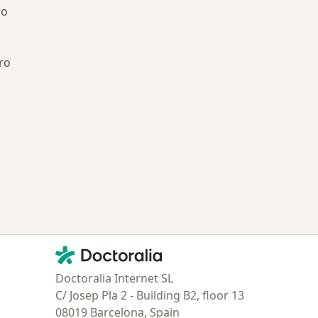
ro
ro
ría: Otras enfermedades en San Isidro
Contacto
Doctoralia - Página de inicio
Doctoralia Internet SL
C/ Josep Pla 2 - Building B2, floor 13
08019 Barcelona, Spain