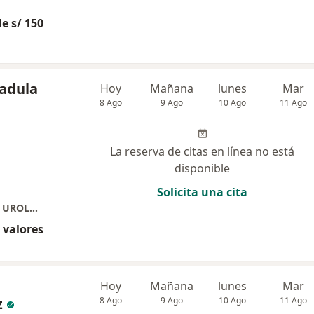
e s/ 150
adula
Hoy
Mañana
lunes
Mar
8 Ago
9 Ago
10 Ago
11 Ago
La reserva de citas en línea no está
disponible
Solicita una cita
Consultorios Especializados Arequipa 2080 - UROLOGIA
 valores
Hoy
Mañana
lunes
Mar
z
8 Ago
9 Ago
10 Ago
11 Ago