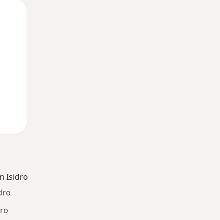
Mié
Jue
Vie
12 Ago
13 Ago
14 Ago
 Isidro
dro
dro