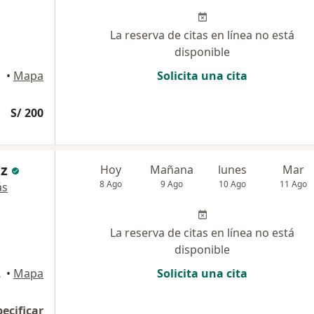
La reserva de citas en línea no está
disponible
•
Mapa
Solicita una cita
S/ 200
ez
Hoy
Mañana
lunes
Mar
8 Ago
9 Ago
10 Ago
11 Ago
ás
La reserva de citas en línea no está
disponible
e, Lince
•
Mapa
Solicita una cita
pecificar