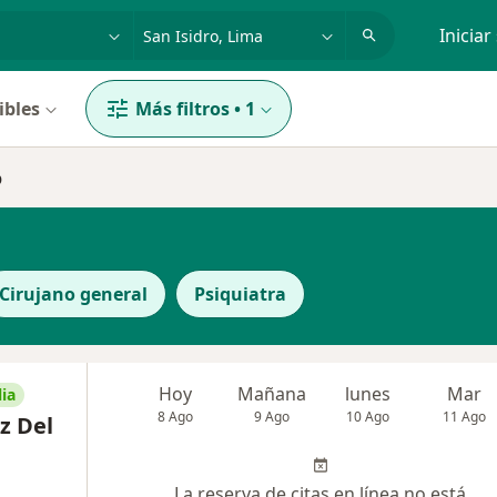
dad, enfermedad o nombre
p. ej. Lima
Iniciar
ibles
Más filtros
•
1
o
Cirujano general
Psiquiatra
Hoy
Mañana
lunes
Mar
ia
8 Ago
9 Ago
10 Ago
11 Ago
z Del
La reserva de citas en línea no está