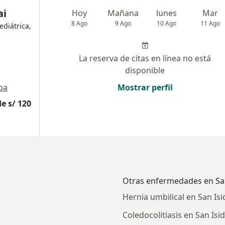
ai
Hoy
Mañana
lunes
Mar
8 Ago
9 Ago
10 Ago
11 Ago
ediátrica,
La reserva de citas en línea no está
disponible
pa
Mostrar perfil
e s/ 120
Otras enfermedades en San
Hernia umbilical en San Isi
Coledocolitiasis en San Isi