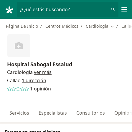
Men
¿Qué estás buscando?
Página De Inicio
Centros Médicos
Cardiología
Calla
Cambiar d
Hospital Sabogal Essalud
Cardiología
ver más
Callao
1 dirección
1 opinión
Servicios
Especialistas
Consultorios
Opinio
Buscar en otras clínicas