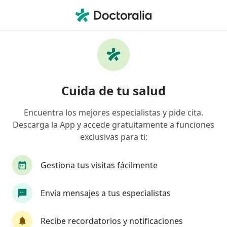
Men
Cáncer De Vesícula • Callao, Callao
Filtros
• 1
Seguro
Mapa
Especialistas en Cáncer de vesícula en
Cuida de tu salud
Callao
Encuentra los mejores especialistas y pide cita.
Descarga la App y accede gratuitamente a funciones
¿Qué especialidad estás buscando?
exclusivas para ti:
Cirujano general
Médico general
Oncólo
Gestiona tus visitas fácilmente
Envía mensajes a tus especialistas
Recibe recordatorios y notificaciones