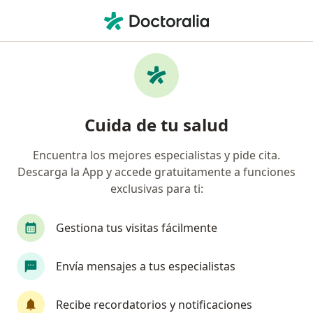
Men
Hernia Umbilical • Callao, Callao
Filtros
• 1
Seguro
Mapa
Especialistas en Hernia umbilical en Callao
Cuida de tu salud
Encuentra los mejores especialistas y pide cita.
¿Qué especialidad estás buscando?
Descarga la App y accede gratuitamente a funciones
Cirujano general
Médico general
Cirujano
exclusivas para ti:
Gestiona tus visitas fácilmente
Envía mensajes a tus especialistas
Recibe recordatorios y notificaciones