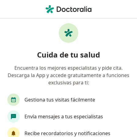
Men
Ataques De Pánico • Magdalena del Mar, Lima
Filtros
• 1
Seguro
Mapa
Especialistas en Ataques de pánico en
Cuida de tu salud
Magdalena del Mar
Encuentra los mejores especialistas y pide cita.
Descarga la App y accede gratuitamente a funciones
¿Qué especialidad estás buscando?
exclusivas para ti:
Psicólogo
Psiquiatra
Médico general
Gestiona tus visitas fácilmente
Envía mensajes a tus especialistas
Recibe recordatorios y notificaciones