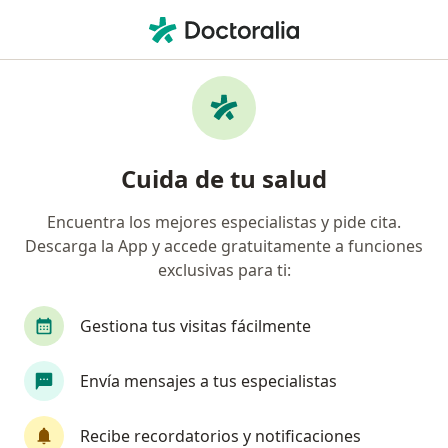
Men
Ataques De Pánico • San Borja, Lima
Filtros
• 1
Seguro
Mapa
Especialistas en Ataques de pánico en San
Cuida de tu salud
Borja
Encuentra los mejores especialistas y pide cita.
Descarga la App y accede gratuitamente a funciones
¿Qué especialidad estás buscando?
exclusivas para ti:
Psicólogo
Psiquiatra
Cirujano general
Gestiona tus visitas fácilmente
Envía mensajes a tus especialistas
Recibe recordatorios y notificaciones