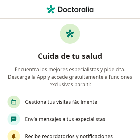
Men
Trastorno De Adaptación • Miraflores, Lima
Filtros
• 1
Seguro
Mapa
Especialistas en Trastorno de adaptación en
Cuida de tu salud
Miraflores
Encuentra los mejores especialistas y pide cita.
Descarga la App y accede gratuitamente a funciones
¿Qué especialidad estás buscando?
exclusivas para ti:
Psicólogo
Gestiona tus visitas fácilmente
Envía mensajes a tus especialistas
Recibe recordatorios y notificaciones