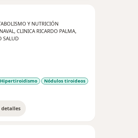
MÉDICO ENDOCRINÓLOGO, DIABETES, METABOLISMO Y NUTRICIÓN
AVAL, CLINICA RICARDO PALMA,
O SALUD
CRINOLOGÍA
 DE PIURA
Hipertiroidismo
Nódulos tiroideos
detalles
bre la experiencia