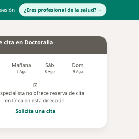
 sesión
¿Eres profesional de la salud?
 cita en Doctoralia
Mañana
Sáb
Dom
lunes
Mar
7 Ago
8 Ago
9 Ago
10 Ago
11 Ag
especialista no ofrece reserva de cita
en línea en esta dirección.
Solicita una cita