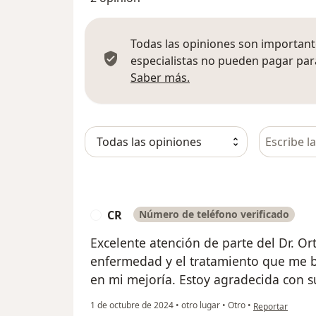
Todas las opiniones son importante
especialistas no pueden pagar para
Más información sobre
Saber más.
Busca en 
CR
Número de teléfono verificado
C
Excelente atención de parte del Dr. Or
enfermedad y el tratamiento que me 
en mi mejoría. Estoy agradecida con s
en opinión del 
1 de octubre de 2024
•
otro lugar
•
Otro
•
Reportar