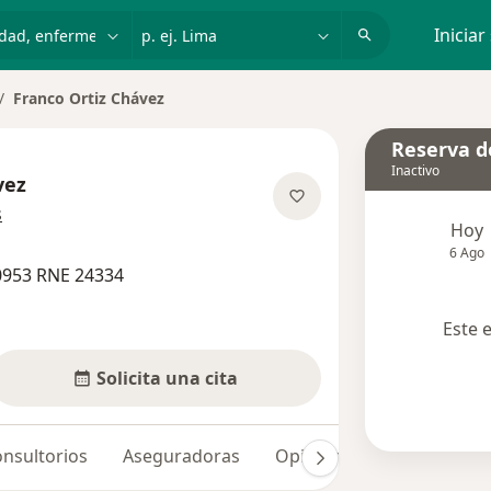
dad, enfermedad o nombre
p. ej. Lima
Iniciar
Franco Ortiz Chávez
mbiar de ciudad
Reserva de
Inactivo
vez
sobre las especializaciones
s
Hoy
6 Ago
0953 RNE 24334
Este 
Solicita una cita
nsultorios
Aseguradoras
Opiniones (2)