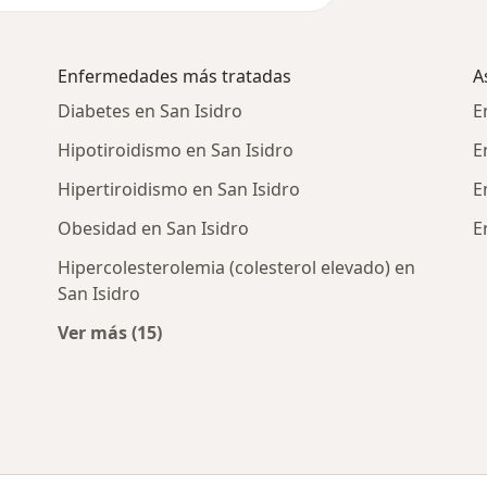
Enfermedades más tratadas
A
Diabetes en San Isidro
E
Hipotiroidismo en San Isidro
E
Hipertiroidismo en San Isidro
E
Obesidad en San Isidro
E
Hipercolesterolemia (colesterol elevado) en
San Isidro
rcanas a San Isidro
Ver más (15)
Más en esta categoría: Enfermedades más 