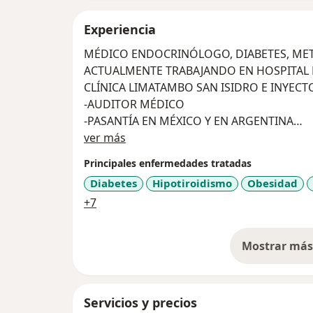
Experiencia
ACTUALMENTE TRABAJANDO EN HOSPITAL N
CLÍNICA LIMATAMBO SAN ISIDRO E INYECT
-AUDITOR MÉDICO
-PASANTÍA EN MÉXICO Y EN ARGENTINA
Acerca de mí
-MAESTRÍA EN MEDICINA MENCIÓN ENDO
ver más
-DOCENTE EN LA UCSUR Y LA UNIVERSIDAD
Principales enfermedades tratadas
-DIPLOMADO EN ECOGRAFÍA
Diabetes
Hipotiroidismo
Obesidad
a11y_sr_more_diseases
+7
Mostrar más 
so
Servicios y precios