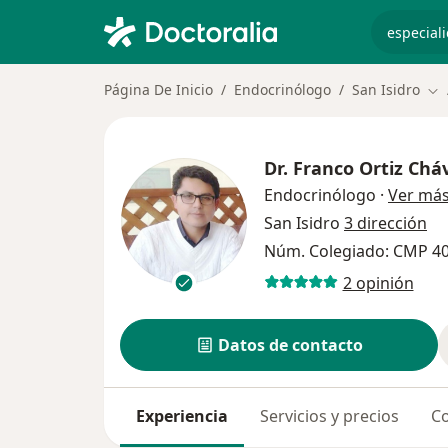
especiali
Página De Inicio
Endocrinólogo
San Isidro
Ca
Dr.
Franco Ortiz Chá
Endocrinólogo
·
Ver má
San Isidro
3 dirección
Núm. Colegiado: CMP 4
2 opinión
Datos de contacto
Experiencia
Servicios y precios
Co