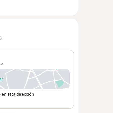
 3
ro
ar
 abre en una nueva pestaña
e en esta dirección