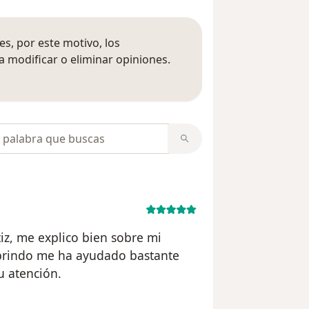
s, por este motivo, los
 modificar o eliminar opiniones.
 opiniones
opiniones
tiz, me explico bien sobre mi
brindo me ha ayudado bastante
u atención.
usuario CR