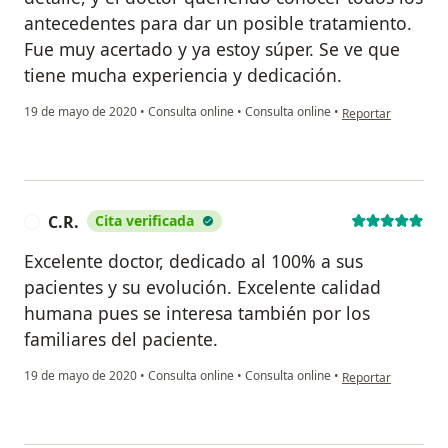
antecedentes para dar un posible tratamiento.
Fue muy acertado y ya estoy súper. Se ve que
tiene mucha experiencia y dedicación.
en opinión del usu
19 de mayo de 2020
•
Consulta online
•
Consulta online
•
Reportar
C.R.
Cita verificada
C
Excelente doctor, dedicado al 100% a sus
pacientes y su evolución. Excelente calidad
humana pues se interesa también por los
familiares del paciente.
en opinión del usua
19 de mayo de 2020
•
Consulta online
•
Consulta online
•
Reportar