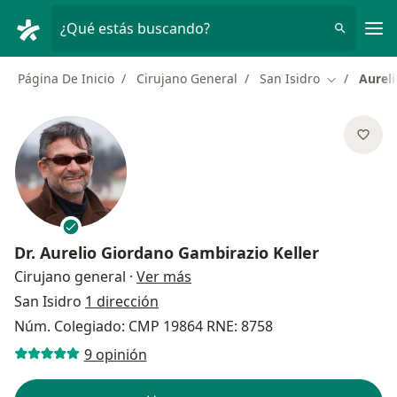
Men
¿Qué estás buscando?
Página De Inicio
Cirujano General
San Isidro
Aurel
Cambiar de
Dr.
Aurelio Giordano Gambirazio Keller
sobre las especializaciones
Cirujano general
·
Ver más
San Isidro
1 dirección
Núm. Colegiado: CMP 19864 RNE: 8758
9 opinión