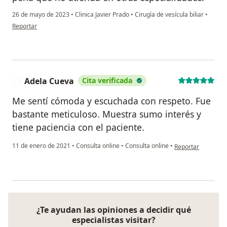
26 de mayo de 2023
•
Clinica Javier Prado
•
Cirugía de vesícula biliar
•
en opinión del usuario Yanina Pasache
Reportar
Adela Cueva
Cita verificada
A
Me sentí cómoda y escuchada con respeto. Fue
bastante meticuloso. Muestra sumo interés y
tiene paciencia con el paciente.
en opinión del usu
11 de enero de 2021
•
Consulta online
•
Consulta online
•
Reportar
¿Te ayudan las opiniones a decidir qué
especialistas visitar?