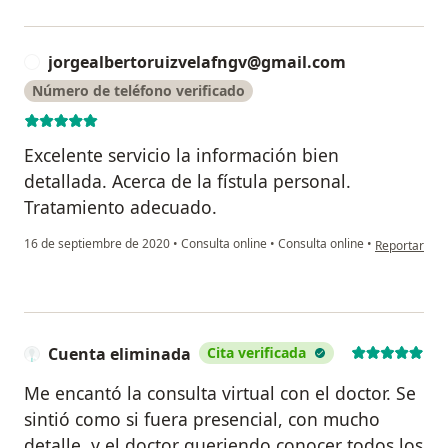
jorgealbertoruizvelafngv@gmail.com
J
Número de teléfono verificado
Excelente servicio la información bien
detallada. Acerca de la fístula personal.
Tratamiento adecuado.
en opinión d
16 de septiembre de 2020
•
Consulta online
•
Consulta online
•
Reportar
Cuenta eliminada
Cita verificada
Me encantó la consulta virtual con el doctor. Se
sintió como si fuera presencial, con mucho
detalle, y el doctor queriendo conocer todos los