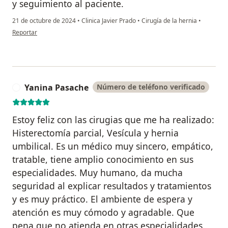
y seguimiento al paciente.
21 de octubre de 2024
•
Clinica Javier Prado
•
Cirugía de la hernia
•
en opinión del usuario E.R.E.
Reportar
Yanina Pasache
Número de teléfono verificado
Y
Estoy feliz con las cirugias que me ha realizado:
Histerectomía parcial, Vesícula y hernia
umbilical. Es un médico muy sincero, empático,
tratable, tiene amplio conocimiento en sus
especialidades. Muy humano, da mucha
seguridad al explicar resultados y tratamientos
y es muy práctico. El ambiente de espera y
atención es muy cómodo y agradable. Que
pena que no atienda en otras especialidades.