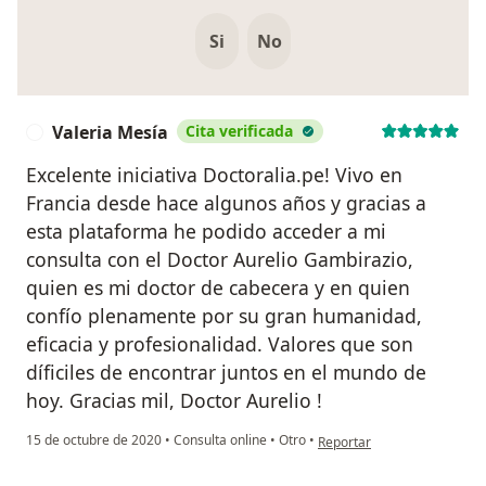
Si
No
Valeria Mesía
Cita verificada
V
Excelente iniciativa Doctoralia.pe! Vivo en
Francia desde hace algunos años y gracias a
esta plataforma he podido acceder a mi
consulta con el Doctor Aurelio Gambirazio,
quien es mi doctor de cabecera y en quien
confío plenamente por su gran humanidad,
eficacia y profesionalidad. Valores que son
díficiles de encontrar juntos en el mundo de
hoy. Gracias mil, Doctor Aurelio !
en opinión del usuario Vale
15 de octubre de 2020
•
Consulta online
•
Otro
•
Reportar