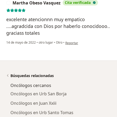
Martha Obeso Vasquez
Cita verificada
M
excelente atencionnn muy empatico
....agradcida con Dios por haberlo conocidooo..
graciass totales
en opinión del usuario Martha Obe
14 de mayo de 2022
•
otro lugar
•
Otro
•
Reportar
Búsquedas relacionadas
Oncólogos cercanos
Oncólogos en Urb San Borja
Oncólogos en Juan Xxiii
Oncólogos en Urb Santo Tomas