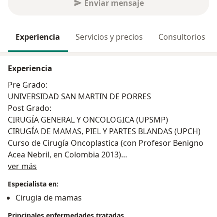
Enviar mensaje
Experiencia
Servicios y precios
Consultorios
Experiencia
Pre Grado:
UNIVERSIDAD SAN MARTIN DE PORRES
Post Grado:
CIRUGÍA GENERAL Y ONCOLOGICA (UPSMP)
CIRUGÍA DE MAMAS, PIEL Y PARTES BLANDAS (UPCH)
Curso de Cirugía Oncoplastica (con Profesor Benigno
Acea Nebril, en Colombia 2013)
Acerca de mí
Capacitación en Radioterapia Intra Operatoria RIO
ver más
(Alemania 2014)
Especialista en:
Presidente de la SOCIEDAD PERUANA DE MASTOLOGÍA
Cirugia de mamas
(2019 - 2020)
Miembro Academia Peruana de Cirugía : Académico de
Principales enfermedades tratadas