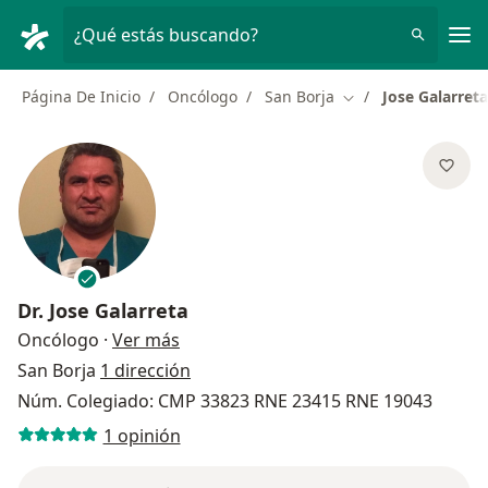
Men
¿Qué estás buscando?
Página De Inicio
Oncólogo
San Borja
Jose Galarreta
Cambiar de ciudad
Dr.
Jose Galarreta
sobre las especializaciones
Oncólogo
·
Ver más
San Borja
1 dirección
Núm. Colegiado: CMP 33823 RNE 23415 RNE 19043
1 opinión