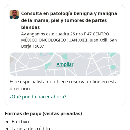
Consulta en patología benigna y maligna
de la mama, piel y tumores de partes
blandas
Av angamos este cuadra 26 nro F 47 CENTRO
MÉDICO ONCOLOGICO JUAN XXIII,
Juan Xxiii
,
San
Borja
15037
Ampliar
se abre en una nueva pestañ
Disponibilidad
Este especialista no ofrece reserva online en esta
dirección
¿Qué puedo hacer ahora?
Formas de pago (visitas privadas)
Efectivo
Tarjeta de crédito