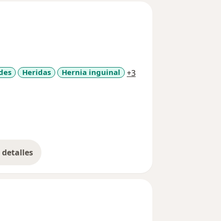
a11y_sr_more_disease
des
Heridas
Hernia inguinal
+3
detalles
bre la experiencia