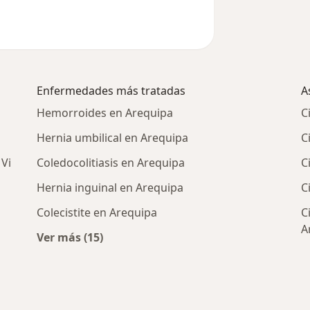
Enfermedades más tratadas
A
Hemorroides en Arequipa
C
Hernia umbilical en Arequipa
C
 Vi
Coledocolitiasis en Arequipa
C
Hernia inguinal en Arequipa
C
Colecistite en Arequipa
C
A
Ver más (15)
Más en esta categoría: Enfermedades más 
enerales cercanos