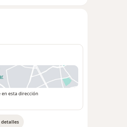
ar
 abre en una nueva pestaña
e en esta dirección
detalles
bre la dirección