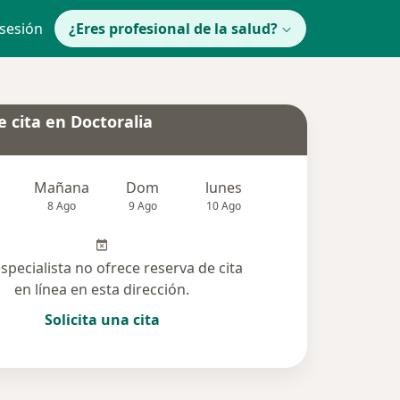
 sesión
¿Eres profesional de la salud?
 cita en Doctoralia
Mañana
Dom
lunes
Mar
Mié
8 Ago
9 Ago
10 Ago
11 Ago
12 Ag
especialista no ofrece reserva de cita
en línea en esta dirección.
Solicita una cita