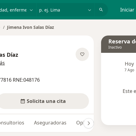
dad, enfermedad o nombre
p. ej. Lima
Iniciar
Jimena Ivon Salas Díaz
ambiar de ciudad
Reserva de
Inactivo
as Díaz
sobre las especializaciones
ás
Hoy
7 Ago
77816 RNE:048176
Este 
Solicita una cita
nsultorios
Aseguradoras
Opiniones