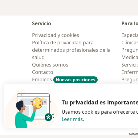
Servicio
Para l
Privacidad y cookies
Especia
Política de privacidad para
Clínica
determinados profesionales de la
Pregun
salud
Medic
Quiénes somos
Servici
Contacto
Enfer
Empleos
Pregun
Nuevas posiciones
Condiciones Generales de
Aplicac
Contratación
Tu privacidad es important
Usamos cookies para ofrecerte u
Leer más
.
se abre en una n
se abre 
s
Polska
,
Türkiye
,
España
,
www