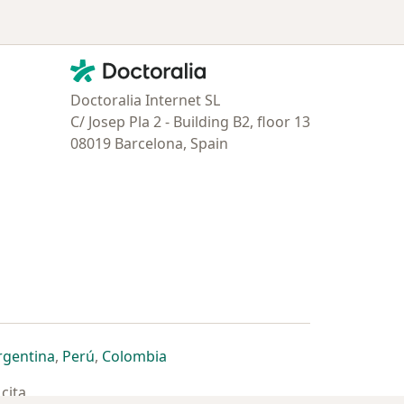
Contacto
Doctoralia - Página de inicio
Doctoralia Internet SL
C/ Josep Pla 2 - Building B2, floor 13
08019 Barcelona, Spain
estaña
 nueva pestaña
n una nueva pestaña
 abre en una nueva pestaña
se abre en una nueva pestaña
se abre en una nueva pestaña
se abre en una nueva pestaña
rgentina
,
Perú
,
Colombia
cita