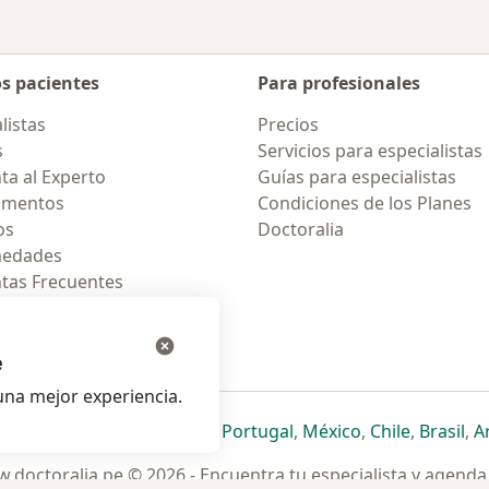
os pacientes
Para profesionales
listas
Precios
s
Servicios para especialistas
ta al Experto
Guías para especialistas
amentos
Condiciones de los Planes
os
Doctoralia
medades
tas Frecuentes
ión para celular
e
na mejor experiencia.
ueva pestaña
en una nueva pestaña
e abre en una nueva pestaña
se abre en una nueva pestaña
se abre en una nueva pestaña
se abre en una nueva pestaña
se abre en una nueva p
se abre en una
se abre e
se
Italia
,
Deutschland
,
Česko
,
Portugal
,
México
,
Chile
,
Brasil
,
A
.doctoralia.pe © 2026 - Encuentra tu especialista y agenda 