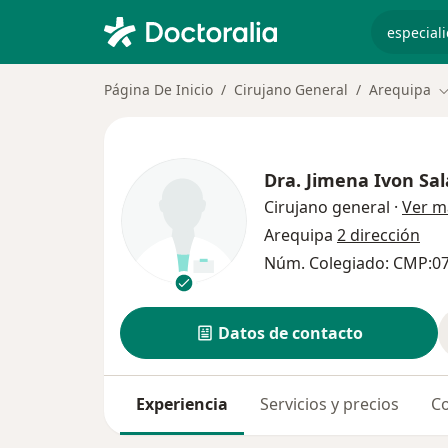
especiali
Página De Inicio
Cirujano General
Arequipa
C
Dra.
Jimena Ivon Sal
Cirujano general
·
Ver m
Arequipa
2 dirección
Núm. Colegiado: CMP:0
Datos de contacto
Experiencia
Servicios y precios
Co