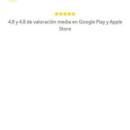
Cirugía General y Laparoscópica
Consulta médica
desde s/ 80
Este especialista no ofrece reserva de cita en línea en esta dirección.
4.8 y 4.8 de valoración media en Google Play y Apple
Store
Solicita una cita
Dr. Neptali Boyer Irigoyen
·
Ver más
Cirujano general
Calle Carlos Gonzáles 250, Lima
•
Mapa
Clinica Providencia