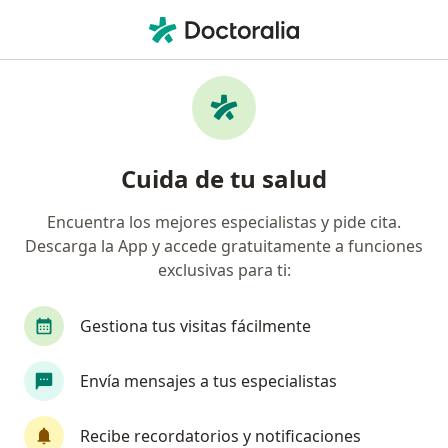
Men
Cirujano General • Callao, Callao
Filtros
Seguro
Mapa
Cirujanos generales en Callao
Cuida de tu salud
Encuentra los mejores especialistas y pide cita.
Descarga la App y accede gratuitamente a funciones
exclusivas para ti:
Gestiona tus visitas fácilmente
Dr. Vanessa Diaz Perez
Envía mensajes a tus especialistas
Cirujano general
VASCUSALUD, JR CORONEL ZEGARRA 1085 JESUS MARIA, Lima
•
Mapa
Recibe recordatorios y notificaciones