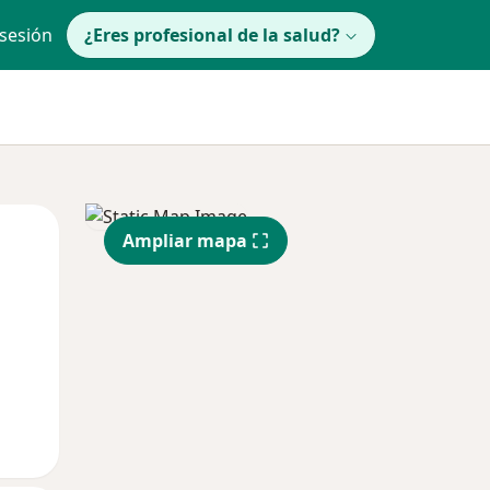
 sesión
¿Eres profesional de la salud?
Mar
Mié
Jue
Ampliar mapa
11 Ago
12 Ago
13 Ago