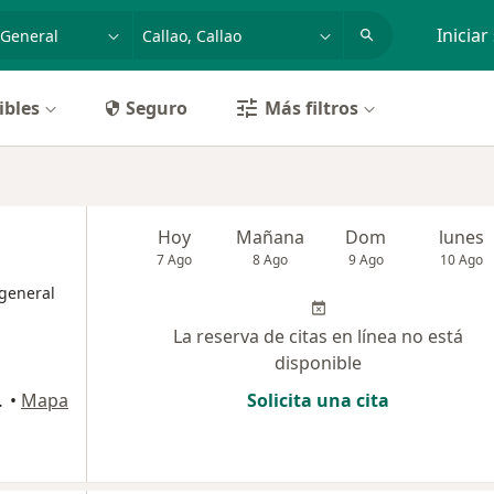
dad, enfermedad o nombre
p. ej. Lima
Iniciar
ibles
Seguro
Más filtros
Hoy
Mañana
Dom
lunes
7 Ago
8 Ago
9 Ago
10 Ago
 general
La reserva de citas en línea no está
disponible
Martín de Porres
•
Mapa
Solicita una cita