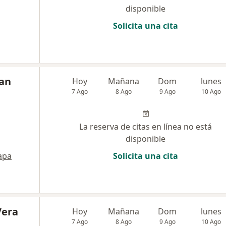
disponible
Solicita una cita
ian
Hoy
Mañana
Dom
lunes
7 Ago
8 Ago
9 Ago
10 Ago
La reserva de citas en línea no está
disponible
apa
Solicita una cita
Vera
Hoy
Mañana
Dom
lunes
7 Ago
8 Ago
9 Ago
10 Ago