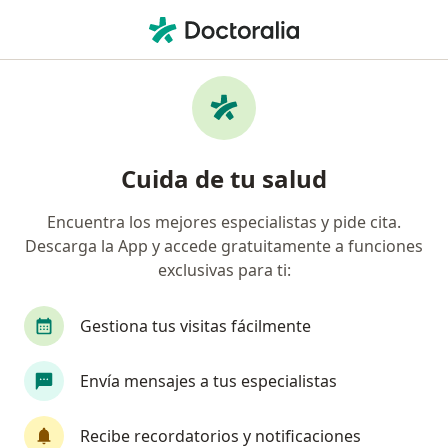
Men
Bronquitis • Callao, Callao
Filtros
• 1
Seguro
Mapa
Especialistas en Bronquitis en Callao
Cuida de tu salud
Encuentra los mejores especialistas y pide cita.
¿Qué especialidad estás buscando?
Descarga la App y accede gratuitamente a funciones
Pediatra
Neumólogo
Internista
Gine
exclusivas para ti:
Gestiona tus visitas fácilmente
Envía mensajes a tus especialistas
Recibe recordatorios y notificaciones