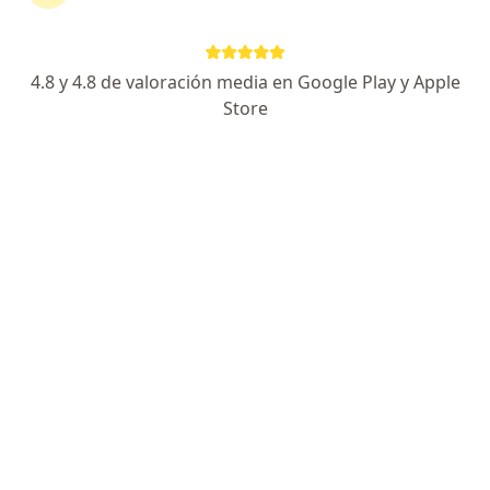
Consultorio privado
Este especialista no ofrece reserva de cita en línea en esta dirección.
4.8 y 4.8 de valoración media en Google Play y Apple
Solicita una cita
Store
Dr. Norbert Jarufe Rotta
Cirujano general, Urólogo
Jr. Jirón Las Gaviotas #207, Bellavista
•
Mapa
Auna - Clínica Bellavista
Este especialista no ofrece reserva de cita en línea en esta dirección.