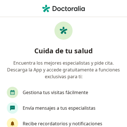
Men
Cirujano General • Callao, Callao
Filtros
Seguro
Mapa
Cirujanos generales en Callao
Cuida de tu salud
Encuentra los mejores especialistas y pide cita.
Descarga la App y accede gratuitamente a funciones
exclusivas para ti:
Gestiona tus visitas fácilmente
Andres Avelino Anampa Chahuara
Envía mensajes a tus especialistas
Cirujano general
Callao
•
Mapa
Recibe recordatorios y notificaciones