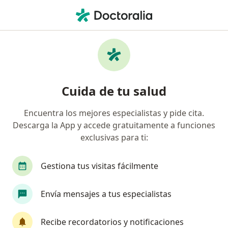
Men
Traumatólogo Y Ortopedista • Surco, Lima
Filtros
Seguro:
Rimac
Ma
Traumatólogos y ortopedistas
Cuida de tu salud
recomendados de Rimac en Surco
Encuentra los mejores especialistas y pide cita.
Descarga la App y accede gratuitamente a funciones
exclusivas para ti:
Gestiona tus visitas fácilmente
Envía mensajes a tus especialistas
Dr. Richar Abraham Requena Cornejo
·
Ver más
Traumatólogo y ortopedista
Recibe recordatorios y notificaciones
30 opinión