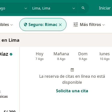
dad, enfermedad o nombre
p. ej. Lima
Iniciar
ibles
Seguro:
Rimac
Más filtros
 en Lima
Díaz
Hoy
Mañana
Dom
lunes
7 Ago
8 Ago
9 Ago
10 Ago
La reserva de citas en línea no está
disponible
a
Solicita una cita
sicas