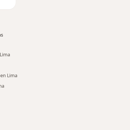
as
 Lima
 en Lima
ma
ría: Enfermedades más tratadas