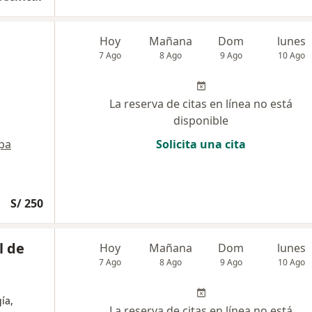
Hoy
Mañana
Dom
lunes
7 Ago
8 Ago
9 Ago
10 Ago
La reserva de citas en línea no está
disponible
pa
Solicita una cita
S/ 250
l de
Hoy
Mañana
Dom
lunes
7 Ago
8 Ago
9 Ago
10 Ago
ía,
La reserva de citas en línea no está