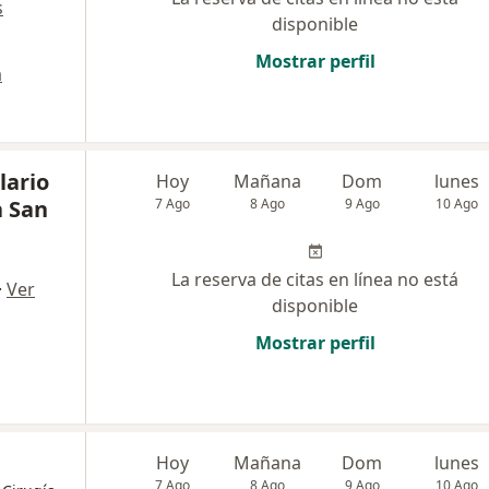
s
disponible
Mostrar perfil
a
lario
Hoy
Mañana
Dom
lunes
a San
7 Ago
8 Ago
9 Ago
10 Ago
La reserva de citas en línea no está
·
Ver
disponible
Mostrar perfil
Hoy
Mañana
Dom
lunes
7 Ago
8 Ago
9 Ago
10 Ago