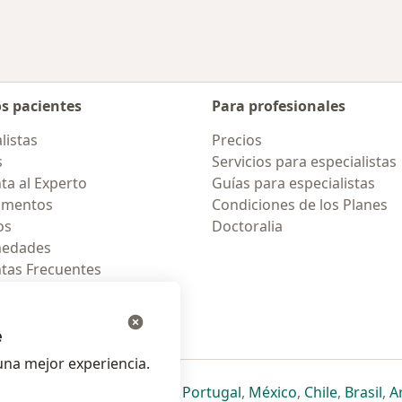
os pacientes
Para profesionales
listas
Precios
s
Servicios para especialistas
ta al Experto
Guías para especialistas
amentos
Condiciones de los Planes
os
Doctoralia
medades
tas Frecuentes
ión para celular
e
na mejor experiencia.
ueva pestaña
en una nueva pestaña
e abre en una nueva pestaña
se abre en una nueva pestaña
se abre en una nueva pestaña
se abre en una nueva pestaña
se abre en una nueva p
se abre en una
se abre e
se
Italia
,
Deutschland
,
Česko
,
Portugal
,
México
,
Chile
,
Brasil
,
A