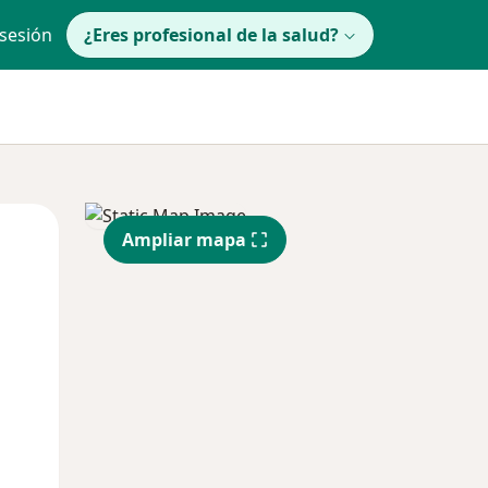
 sesión
¿Eres profesional de la salud?
Mar
Mié
Jue
Ampliar mapa
11 Ago
12 Ago
13 Ago