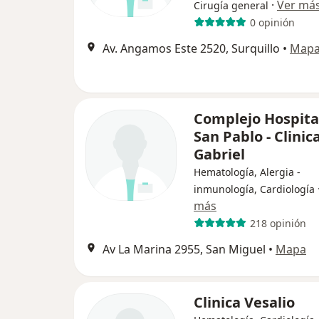
·
Ver má
Cirugía general
0 opinión
Av. Angamos Este 2520, Surquillo
•
Map
Complejo Hospita
San Pablo - Clinic
Gabriel
Hematología, Alergia -
inmunología, Cardiología
más
218 opinión
Av La Marina 2955, San Miguel
•
Mapa
Clinica Vesalio