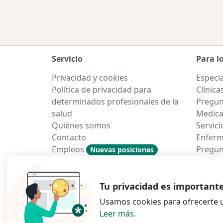
Servicio
Para l
Privacidad y cookies
Especia
Política de privacidad para
Clínica
determinados profesionales de la
Pregun
salud
Medic
Quiénes somos
Servici
Contacto
Enfer
Empleos
Pregun
Nuevas posiciones
Condiciones Generales de
Aplicac
Contratación
Tu privacidad es important
Usamos cookies para ofrecerte u
Leer más
.
se abre en una n
se abre 
s
Polska
,
Türkiye
,
España
,