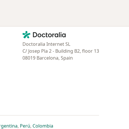
Contacto
Doctoralia - Página de inicio
Doctoralia Internet SL
C/ Josep Pla 2 - Building B2, floor 13
08019 Barcelona, Spain
estaña
 nueva pestaña
n una nueva pestaña
 abre en una nueva pestaña
se abre en una nueva pestaña
se abre en una nueva pestaña
se abre en una nueva pestaña
rgentina
,
Perú
,
Colombia