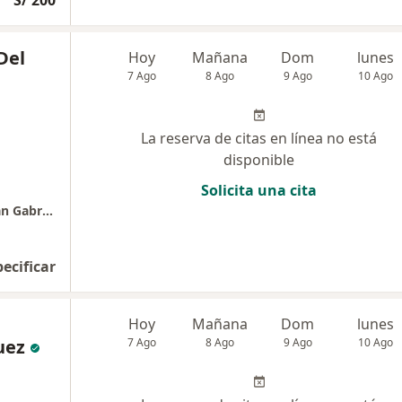
S/ 200
Del
Hoy
Mañana
Dom
lunes
7 Ago
8 Ago
9 Ago
10 Ago
La reserva de citas en línea no está
disponible
Solicita una cita
Complejo Hospitalario San Pablo - Clinica San Gabriel
pecificar
Hoy
Mañana
Dom
lunes
uez
7 Ago
8 Ago
9 Ago
10 Ago