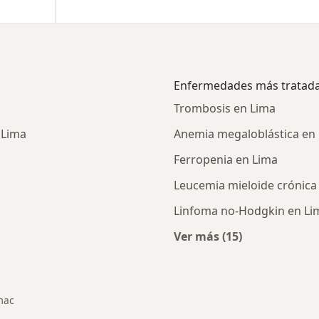
Enfermedades más tratad
Trombosis en Lima
 Lima
Anemia megaloblástica en
Ferropenia en Lima
Leucemia mieloide crónica
Linfoma no-Hodgkin en Li
Ver más (15)
ialistas de Rimac
Más en esta catego
mac
d
 de ciudad