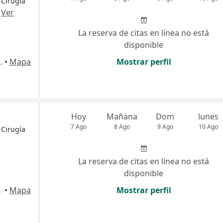
 Cirugía
·
Ver
La reserva de citas en línea no está
disponible
 140, San Borja
•
Mapa
Mostrar perfil
Hoy
Mañana
Dom
lunes
7 Ago
8 Ago
9 Ago
10 Ago
 Cirugía
La reserva de citas en línea no está
disponible
 Isidro
•
Mapa
Mostrar perfil