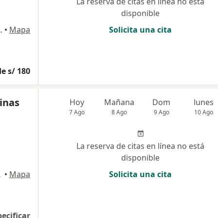
La reserva de citas en línea no está
disponible
 140, San Borja
•
Mapa
Solicita una cita
e s/ 180
linas
Hoy
Mañana
Dom
lunes
7 Ago
8 Ago
9 Ago
10 Ago
La reserva de citas en línea no está
disponible
 Isidro
•
Mapa
Solicita una cita
pecificar