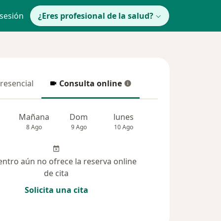
 sesión
¿Eres profesional de la salud?
presencial
Consulta online
resencial
Consulta online
Mañana
Dom
lunes
Mar
Mié
8 Ago
9 Ago
10 Ago
11 Ago
12 Ag
entro aún no ofrece la reserva online
de cita
Solicita una cita