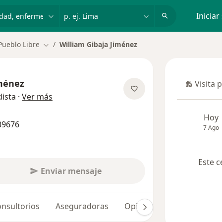
dad, enfermedad o nombre
p. ej. Lima
Iniciar
Pueblo Libre
William Gibaja Jiménez
Cambiar de ciudad
iménez
Visita 
Visita p
sobre las especializaciones
ista
·
Ver más
Hoy
39676
7 Ago
Este c
Enviar mensaje
nsultorios
Aseguradoras
Opiniones (65)