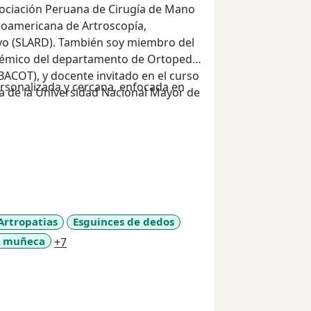
sociación Peruana de Cirugía de Mano
inoamericana de Artroscopía,
vo (SLARD). También soy miembro del
adémico del departamento de Ortopedia
BACOT), y docente invitado en el curso
sonalizada y cercana, enfocada en
 de la Universidad Nacional Mayor de
Artropatias
Esguinces de dedos
a11y_sr_more_diseases
a muñeca
+7