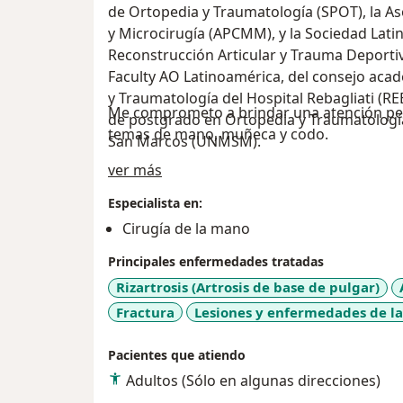
de Ortopedia y Traumatología (SPOT), la A
y Microcirugía (APCMM), y la Sociedad Lat
Reconstrucción Articular y Trauma Deporti
Faculty AO Latinoamérica, del consejo ac
y Traumatología del Hospital Rebagliati (RE
Me comprometo a brindar una atención per
de postgrado en Ortopedia y Traumatología
temas de mano, muñeca y codo.
San Marcos (UNMSM).
Acerca de mí
ver más
Especialista en:
Cirugía de la mano
Principales enfermedades tratadas
Rizartrosis (Artrosis de base de pulgar)
Fractura
Lesiones y enfermedades de l
Pacientes que atiendo
Adultos (Sólo en algunas direcciones)