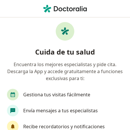
Men
Traumatólogo Y Ortopedista • Arequipa, Arequipa
Filtros
Seguro:
Rimac
Ma
Traumatólogos y ortopedistas
Cuida de tu salud
recomendados de Rimac en Arequipa
Encuentra los mejores especialistas y pide cita.
Descarga la App y accede gratuitamente a funciones
exclusivas para ti:
Gestiona tus visitas fácilmente
Envía mensajes a tus especialistas
Dr. Julio Aquino
Traumatólogo y ortopedista
Recibe recordatorios y notificaciones