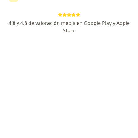
Avenida Ejército 1020 , Arequipa
•
Mapa
Clinica San Juan de Dios de Arequipa
Acepta Rimac
4.8 y 4.8 de valoración media en Google Play y Apple
Visita Ortopedia y Traumatología
Precio sin especificar
Store
Este especialista no ofrece reserva de cita en línea en esta dirección.
Solicita una cita
Dr. Guillermo Zvietcovich Cornejo
·
Ver más
Traumatólogo y ortopedista
9 opinión