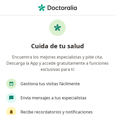
Men
Otorrino • Lima, Lima
Filtros
Seguro:
Rimac
Ma
Otorrinos recomendados de Rimac en Lima
Cuida de tu salud
Encuentra los mejores especialistas y pide cita.
Descarga la App y accede gratuitamente a funciones
exclusivas para ti:
Gestiona tus visitas fácilmente
Dra. Olenka Alcas Arce
Envía mensajes a tus especialistas
Otorrino
116 opinión
Recibe recordatorios y notificaciones