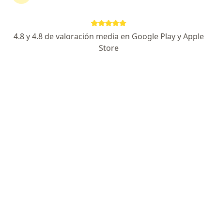
Av. Guardia Civil 421-433, San Borja
•
Mapa
Clínica Internacional Sede San Borja Ambulatorio
Acepta Rimac
4.8 y 4.8 de valoración media en Google Play y Apple
Endoscopía Nasal
S/ 300
Store
Este especialista no ofrece reserva de cita en línea en esta dirección.
Solicita una cita
Dra. Esmeralda Rosario Solier de la Cruz
Otorrino
73 opinión