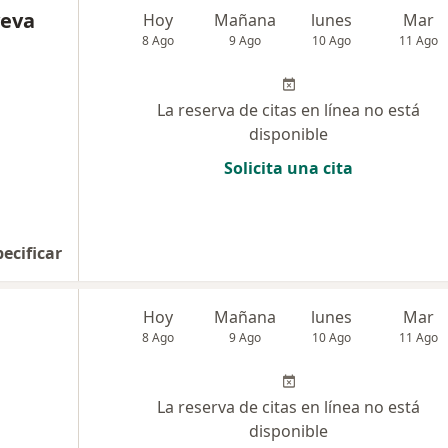
veva
Hoy
Mañana
lunes
Mar
8 Ago
9 Ago
10 Ago
11 Ago
La reserva de citas en línea no está
disponible
Solicita una cita
pecificar
Hoy
Mañana
lunes
Mar
8 Ago
9 Ago
10 Ago
11 Ago
La reserva de citas en línea no está
disponible