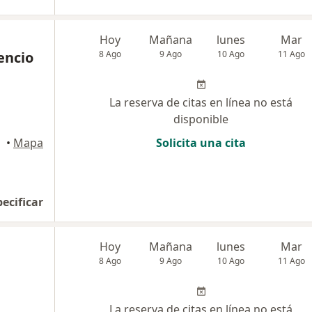
Hoy
Mañana
lunes
Mar
encio
8 Ago
9 Ago
10 Ago
11 Ago
La reserva de citas en línea no está
disponible
•
Mapa
Solicita una cita
pecificar
Hoy
Mañana
lunes
Mar
8 Ago
9 Ago
10 Ago
11 Ago
La reserva de citas en línea no está