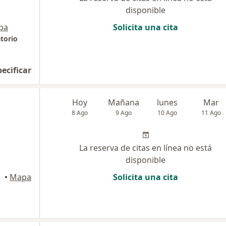
disponible
pa
Solicita una cita
torio
pecificar
Hoy
Mañana
lunes
Mar
8 Ago
9 Ago
10 Ago
11 Ago
La reserva de citas en línea no está
disponible
•
Mapa
Solicita una cita