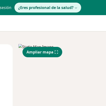
 sesión
¿Eres profesional de la salud?
Mié
Jue
Vie
Ampliar mapa
12 Ago
13 Ago
14 Ago