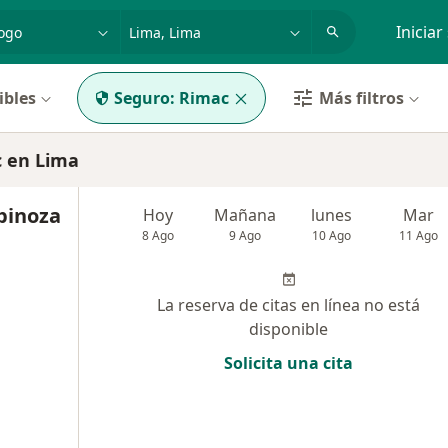
dad, enfermedad o nombre
p. ej. Lima
Iniciar
ibles
Seguro:
Rimac
Más filtros
 en Lima
spinoza
Hoy
Mañana
lunes
Mar
8 Ago
9 Ago
10 Ago
11 Ago
La reserva de citas en línea no está
disponible
Solicita una cita