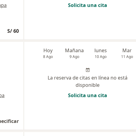
apa
Solicita una cita
S/ 60
Hoy
Mañana
lunes
Mar
8 Ago
9 Ago
10 Ago
11 Ago
La reserva de citas en línea no está
disponible
pa
Solicita una cita
pecificar