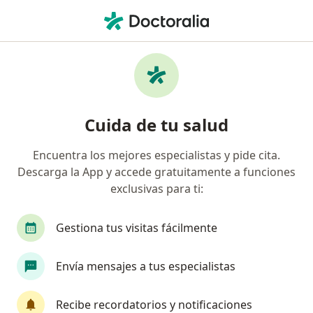
Men
Cardiólogo • Lima, Lima
Filtros
Seguro:
Rimac
Ma
Cardiologos recomendados de Rimac en
Cuida de tu salud
Lima
Encuentra los mejores especialistas y pide cita.
Descarga la App y accede gratuitamente a funciones
exclusivas para ti:
Gestiona tus visitas fácilmente
Envía mensajes a tus especialistas
Dr. César Nicolás Conde Vela
·
Ver más
Cardiólogo
Recibe recordatorios y notificaciones
13 opinión