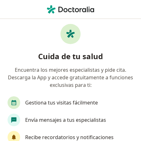
Men
Visitas Sucesivas Ginecología Y Obstetricia • Pueblo Libre, Lima
Filtros
• 1
Seguro
Mapa
Especialistas en Visitas sucesivas
Cuida de tu salud
Ginecología y Obstetricia Pueblo Libre
Encuentra los mejores especialistas y pide cita.
Descarga la App y accede gratuitamente a funciones
¿Qué especialidad estás buscando?
exclusivas para ti:
Ginecólogo
Médico general
Cardiólogo
Gestiona tus visitas fácilmente
Envía mensajes a tus especialistas
Recibe recordatorios y notificaciones