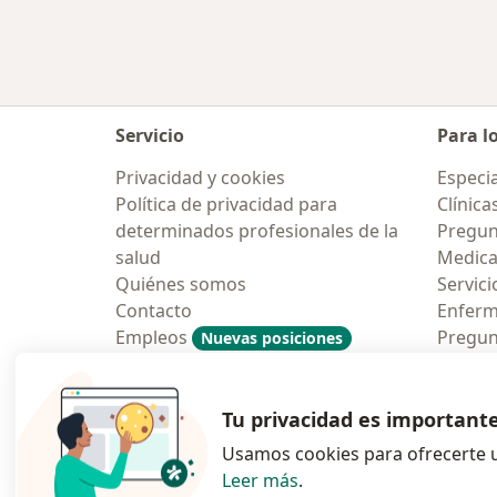
Servicio
Para l
Privacidad y cookies
Especia
Política de privacidad para
Clínica
determinados profesionales de la
Pregun
salud
Medic
Quiénes somos
Servici
Contacto
Enfer
Empleos
Pregun
Nuevas posiciones
Condiciones Generales de
Aplicac
Contratación
Tu privacidad es important
Usamos cookies para ofrecerte u
Leer más
.
se abre en una n
se abre 
s
Polska
,
Türkiye
,
España
,