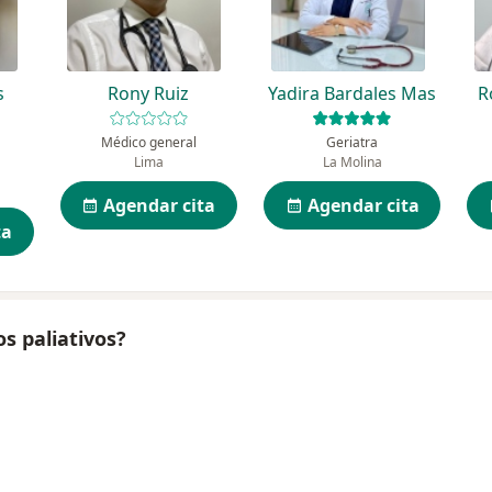
s
Rony Ruiz
Yadira Bardales Mas
R
Médico general
Geriatra
Lima
La Molina
Agendar cita
Agendar cita
ta
s paliativos?