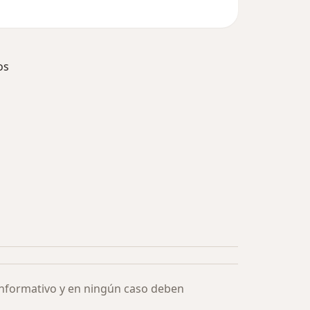
os
ía: Especialistas más solicitados
informativo y en ningún caso deben