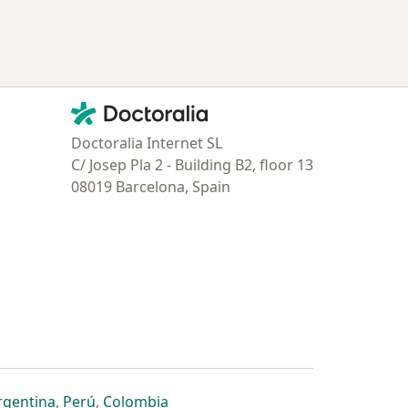
Contacto
Doctoralia - Página de inicio
Doctoralia Internet SL
C/ Josep Pla 2 - Building B2, floor 13
08019 Barcelona, Spain
estaña
 nueva pestaña
n una nueva pestaña
 abre en una nueva pestaña
se abre en una nueva pestaña
se abre en una nueva pestaña
se abre en una nueva pestaña
rgentina
,
Perú
,
Colombia