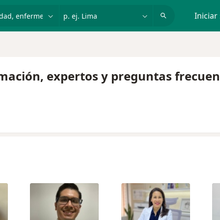
dad, enfermedad o nombre
p. ej. Lima
Iniciar
rmación, expertos y preguntas frecuen