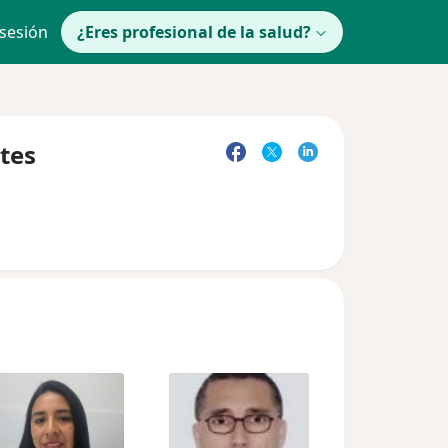
 sesión
¿Eres profesional de la salud?
tes