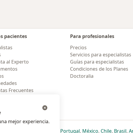
os pacientes
Para profesionales
listas
Precios
s
Servicios para especialistas
ta al Experto
Guías para especialistas
amentos
Condiciones de los Planes
os
Doctoralia
medades
tas Frecuentes
ión para celular
e
na mejor experiencia.
ueva pestaña
en una nueva pestaña
e abre en una nueva pestaña
se abre en una nueva pestaña
se abre en una nueva pestaña
se abre en una nueva pestaña
se abre en una nueva p
se abre en una
se abre e
se
Italia
,
Deutschland
,
Česko
,
Portugal
,
México
,
Chile
,
Brasil
,
A