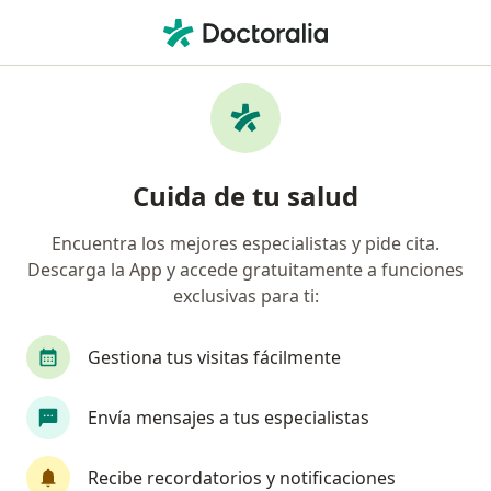
Men
Visita Domiciliaria Urología • Jesús María, Lima
Filtros
• 1
Seguro
Mapa
Especialistas en Visita domiciliaria Urología
Cuida de tu salud
Jesús María
Encuentra los mejores especialistas y pide cita.
Descarga la App y accede gratuitamente a funciones
¿Qué especialidad estás buscando?
exclusivas para ti:
Urólogo
Oncólogo
Anestesiólogo
Car
Gestiona tus visitas fácilmente
Envía mensajes a tus especialistas
Recibe recordatorios y notificaciones