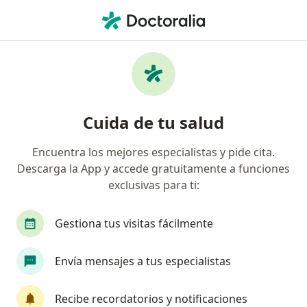
Men
Especialista En Medicina Intensiva • Jesús María, Lima
Filtros
Seguro
Mapa
Especialistas en medicina intensiva en Jesús
Cuida de tu salud
María
Encuentra los mejores especialistas y pide cita.
Descarga la App y accede gratuitamente a funciones
exclusivas para ti:
Gestiona tus visitas fácilmente
Envía mensajes a tus especialistas
Dr. Jose Alberto Novoa Apumayta
Especialista en medicina intensiva, Anestesiólogo
Recibe recordatorios y notificaciones