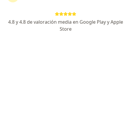
Dirección 1
Dirección 2
Av. Sucre 365 Dpto 306 Magdalena del Mar, Magdalena del Mar
•
Mapa
4.8 y 4.8 de valoración media en Google Play y Apple
Consultorio privado
Store
Visita Medicina Intensiva
Precio sin especificar
Este especialista no ofrece reserva de cita en línea en esta dirección.
Solicita una cita
Jesus Hernan Lujan Donayre
·
Ver más
Especialista en medicina intensiva, Pediatra