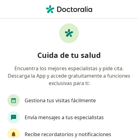
Men
Visita Domiciliaria Urología • Pueblo Libre, Lima
Filtros
• 1
Seguro
Mapa
Especialistas en Visita domiciliaria Urología
Cuida de tu salud
Pueblo Libre
Encuentra los mejores especialistas y pide cita.
Descarga la App y accede gratuitamente a funciones
¿Qué especialidad estás buscando?
exclusivas para ti:
Urólogo
Cirujano plástico
Médico general
Gestiona tus visitas fácilmente
Envía mensajes a tus especialistas
Recibe recordatorios y notificaciones