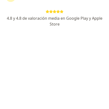
Kathrin Urtecho
4.8 y 4.8 de valoración media en Google Play y Apple
Cirujano general
Store
Trujillo
Agendar cita
Alberto García
Cirujano general
Trujillo
Agendar cita
Wildo Hugo Zapana Flores
Cirujano general
Huaraz