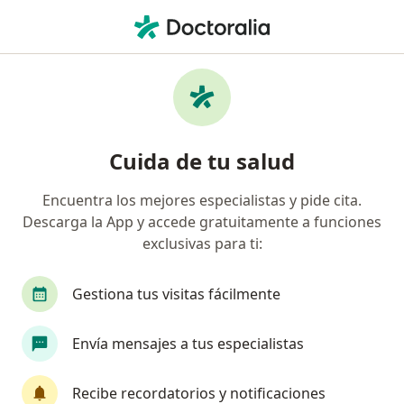
Men
¿Qué estás buscando?
Página De Inicio
Servicios
Cirugía De Fístula Perianal
Cirugía de fístula perianal -
Cuida de tu salud
Información, expertos y
preguntas frecuentes
Encuentra los mejores especialistas y pide cita.
Descarga la App y accede gratuitamente a funciones
exclusivas para ti:
Gestiona tus visitas fácilmente
Información
Envía mensajes a tus especialistas
Expertos en cirugía de fístula perianal
Recibe recordatorios y notificaciones