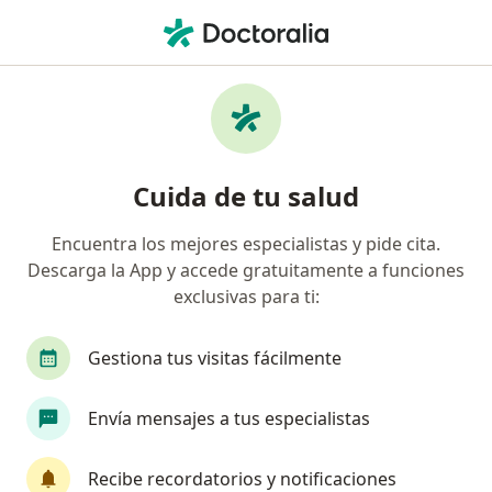
Men
Escisión Tumor Parótida • Jesús María, Lima
Filtros
• 1
Seguro
Mapa
Especialistas en Escisión Tumor Parótida
Cuida de tu salud
Jesús María
Encuentra los mejores especialistas y pide cita.
Descarga la App y accede gratuitamente a funciones
¿Qué especialidad estás buscando?
exclusivas para ti:
Cirujano maxilofacial
Médico general
Cir
Gestiona tus visitas fácilmente
Envía mensajes a tus especialistas
Recibe recordatorios y notificaciones