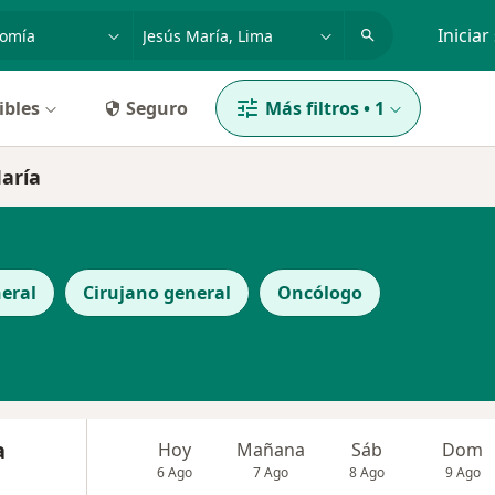
dad, enfermedad o nombre
p. ej. Lima
Iniciar
ibles
Seguro
Más filtros
•
1
aría
eral
Cirujano general
Oncólogo
a
Hoy
Mañana
Sáb
Dom
6 Ago
7 Ago
8 Ago
9 Ago