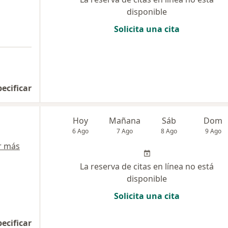
disponible
Solicita una cita
pecificar
Hoy
Mañana
Sáb
Dom
6 Ago
7 Ago
8 Ago
9 Ago
r más
La reserva de citas en línea no está
disponible
Solicita una cita
pecificar