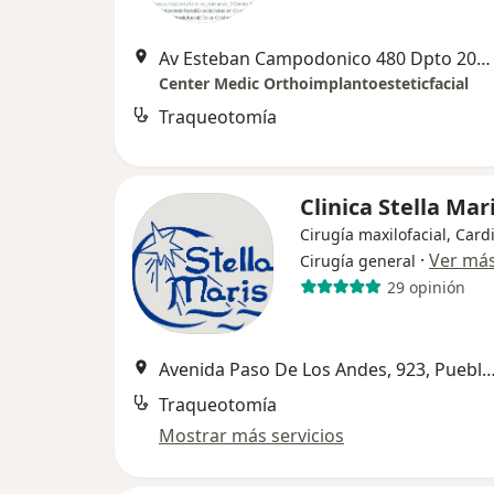
Av Esteban Campodonico 480 Dpto 202, La Victoria
Center Medic Orthoimplantoesteticfacial
Traqueotomía
Clinica Stella Mar
Cirugía maxilofacial, Card
·
Ver má
Cirugía general
29 opinión
Avenida Paso De Los Andes, 923, Puebl
Traqueotomía
Mostrar más servicios