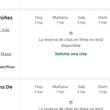
Núñez
Hoy
Mañana
Sáb
Dom
6 Ago
7 Ago
8 Ago
9 Ago
r más
La reserva de citas en línea no está
disponible
Mapa
Solicita una cita
pecificar
ms De
Hoy
Mañana
Sáb
Dom
6 Ago
7 Ago
8 Ago
9 Ago
La reserva de citas en línea no está