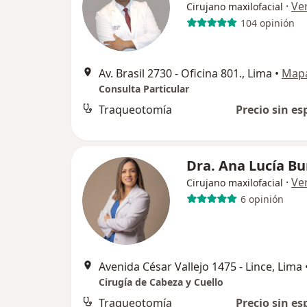
·
Ve
Cirujano maxilofacial
104 opinión
Av. Brasil 2730 - Oficina 801., Lima
•
Map
Consulta Particular
Traqueotomía
Precio sin es
Dra. Ana Lucía B
·
Ve
Cirujano maxilofacial
6 opinión
Avenida César Vallejo 1475 - Lince, Lima
Cirugía de Cabeza y Cuello
Traqueotomía
Precio sin es