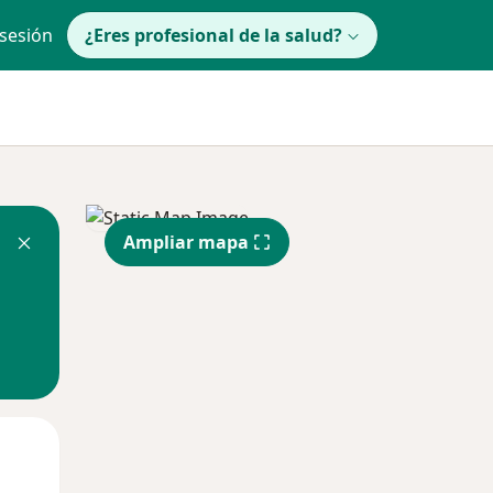
 sesión
¿Eres profesional de la salud?
Ampliar mapa
lunes
Mar
Mié
10 Ago
11 Ago
12 Ago