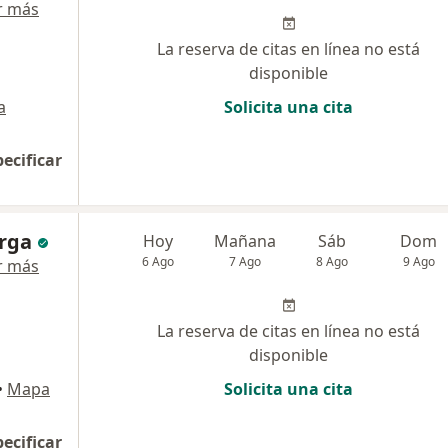
r más
La reserva de citas en línea no está
disponible
a
Solicita una cita
pecificar
urga
Hoy
Mañana
Sáb
Dom
6 Ago
7 Ago
8 Ago
9 Ago
r más
La reserva de citas en línea no está
disponible
•
Mapa
Solicita una cita
pecificar