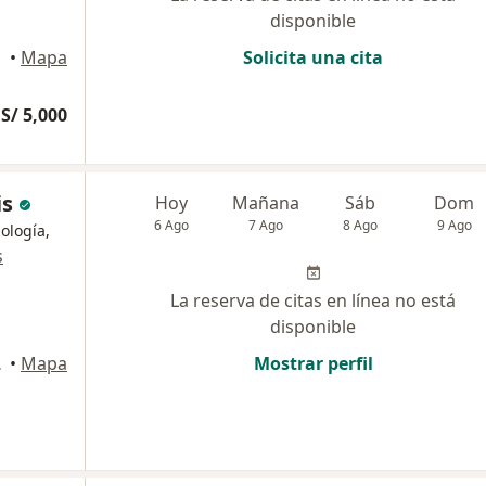
disponible
•
Mapa
Solicita una cita
S/ 5,000
is
Hoy
Mañana
Sáb
Dom
6 Ago
7 Ago
8 Ago
9 Ago
iología,
s
La reserva de citas en línea no está
disponible
o Libre
•
Mapa
Mostrar perfil