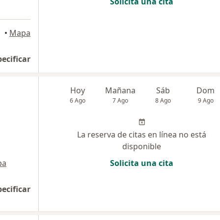
Solicita una cita
•
Mapa
pecificar
Hoy
Mañana
Sáb
Dom
6 Ago
7 Ago
8 Ago
9 Ago
La reserva de citas en línea no está
disponible
pa
Solicita una cita
pecificar