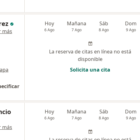
rez
Hoy
Mañana
Sáb
Dom
6 Ago
7 Ago
8 Ago
9 Ago
r más
La reserva de citas en línea no está
disponible
apa
Solicita una cita
pecificar
ncio
Hoy
Mañana
Sáb
Dom
6 Ago
7 Ago
8 Ago
9 Ago
r más
La reserva de citas en línea no está