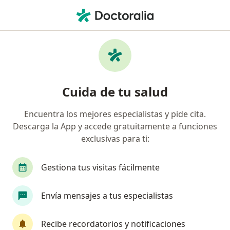
Men
Visita Cirugía Maxilofacial • Jesús María, Lima
Filtros
• 1
Seguro
Mapa
Especialistas en Visita Cirugía Maxilofacial
Cuida de tu salud
Jesús María
Encuentra los mejores especialistas y pide cita.
Descarga la App y accede gratuitamente a funciones
¿Qué especialidad estás buscando?
exclusivas para ti:
Cirujano maxilofacial
Cirujano general
M
Gestiona tus visitas fácilmente
Envía mensajes a tus especialistas
Recibe recordatorios y notificaciones