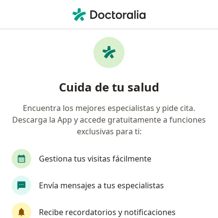
Men
Tiroidectomía Radical • Jesús María, Lima
Filtros
• 1
Seguro
Mapa
Especialistas en Tiroidectomía Radical Jesús
Cuida de tu salud
María
Encuentra los mejores especialistas y pide cita.
Descarga la App y accede gratuitamente a funciones
¿Qué especialidad estás buscando?
exclusivas para ti:
Cirujano maxilofacial
Cirujano general
M
Gestiona tus visitas fácilmente
Envía mensajes a tus especialistas
Recibe recordatorios y notificaciones