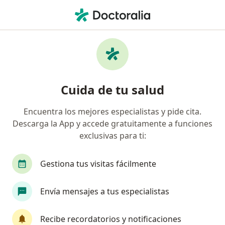
Men
Especialista En Emergencias • Jesús María, Lima
Filtros
Seguro
Mapa
Especialistas en emergencias en Jesús
Cuida de tu salud
María
Encuentra los mejores especialistas y pide cita.
Descarga la App y accede gratuitamente a funciones
exclusivas para ti:
Gestiona tus visitas fácilmente
Envía mensajes a tus especialistas
Ambulancias Via Medica
Medicina de emergencias y desastres, Medicina general,
Recibe recordatorios y notificaciones
Enfermería