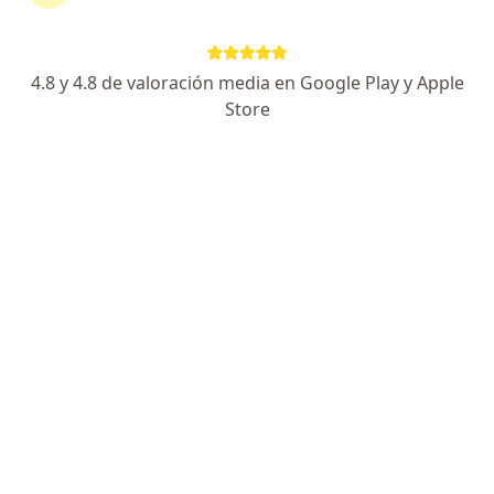
Lima, Lima
•
Mapa
Ningún profesional de este centro tiene citas disponibles
4.8 y 4.8 de valoración media en Google Play y Apple
Store
Mostrar perfil
SKIN MEDICAL
Medicina de emergencias y desastres
Av. Augusto Pérez Araníbar 2380, Magdalena del Mar
•
Mapa
Ningún profesional de este centro tiene citas disponibles