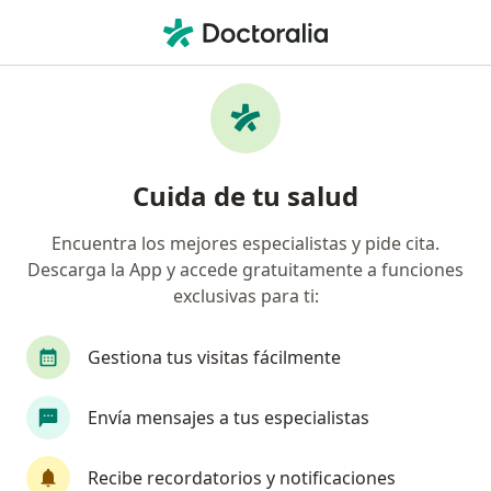
Men
Visitas Sucesivas Cirugía Maxilofacial • Jesús María, Lima
Filtros
• 1
Seguro
Mapa
Especialistas en Visitas sucesivas Cirugía
Cuida de tu salud
Maxilofacial Jesús María
Encuentra los mejores especialistas y pide cita.
Descarga la App y accede gratuitamente a funciones
¿Qué especialidad estás buscando?
exclusivas para ti:
Cirujano maxilofacial
Médico general
Cir
Gestiona tus visitas fácilmente
Envía mensajes a tus especialistas
Recibe recordatorios y notificaciones