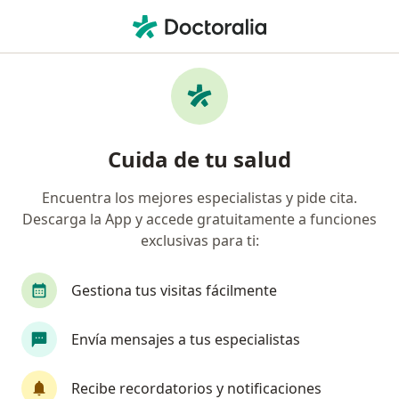
Men
Visita Domiciliaria Urología • Cercado de Lima, Lima
Filtros
• 1
Seguro
Mapa
Especialistas en Visita domiciliaria Urología
Cuida de tu salud
Cercado de Lima
Encuentra los mejores especialistas y pide cita.
Descarga la App y accede gratuitamente a funciones
¿Qué especialidad estás buscando?
exclusivas para ti:
Urólogo
Cardiólogo
Cirujano cardiovascul
Gestiona tus visitas fácilmente
Envía mensajes a tus especialistas
Recibe recordatorios y notificaciones