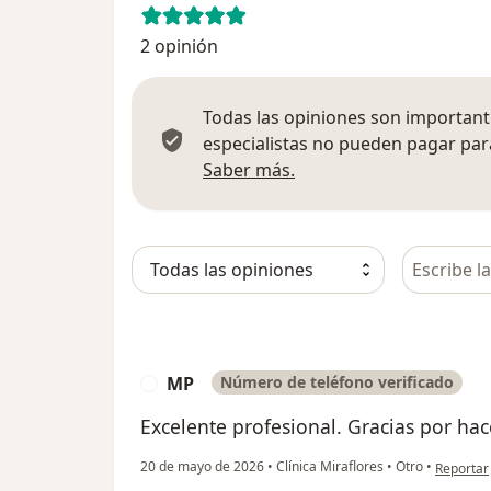
2 opinión
Todas las opiniones son importante
especialistas no pueden pagar para
Más información sobre
Saber más.
Busca en 
MP
Número de teléfono verificado
M
Excelente profesional. Gracias por ha
en opinió
20 de mayo de 2026
•
Clínica Miraflores
•
Otro
•
Reportar