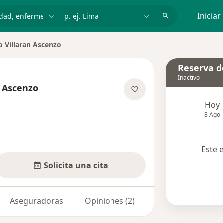
dad, enfermedad o nombre
p. ej. Lima
Iniciar
o Villaran Ascenzo
 ciudad
Reserva de
Inactivo
n Ascenzo
re las especializaciones
Hoy
8 Ago
Este 
Solicita una cita
Aseguradoras
Opiniones (2)