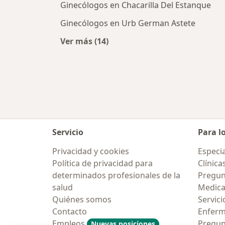
Ginecólogos en Chacarilla Del Estanque
Ginecólogos en Urb German Astete
Ver más (14)
Más en esta categoría: Ginecólogo
Servicio
Para l
Privacidad y cookies
Especia
Política de privacidad para
Clínica
determinados profesionales de la
Pregun
salud
Medic
Quiénes somos
Servici
Contacto
Enfer
Empleos
Pregun
Nuevas posiciones