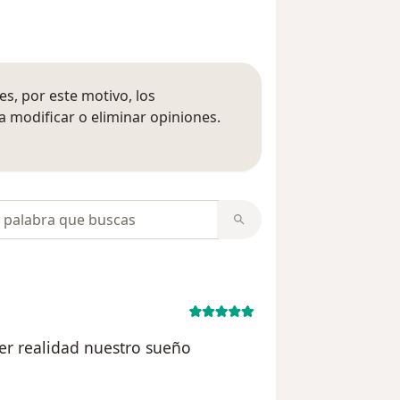
s, por este motivo, los
 modificar o eliminar opiniones.
 opiniones
opiniones
cer realidad nuestro sueño
n del usuario MP