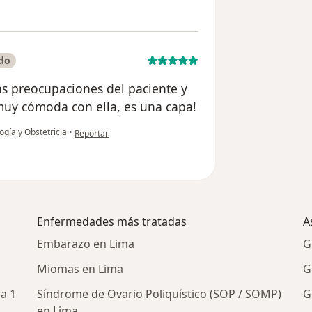
ado
as preocupaciones del paciente y
muy cómoda con ella, es una capa!
en opinión del usuario Anonimo
ogía y Obstetricia
•
Reportar
Enfermedades más tratadas
A
Embarazo en Lima
G
Miomas en Lima
G
a 1
Síndrome de Ovario Poliquístico (SOP / SOMP)
G
en Lima