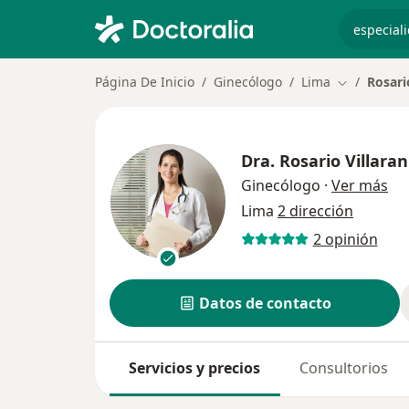
especiali
Página De Inicio
Ginecólogo
Lima
Rosari
Cambiar de
Dra.
Rosario Villara
sob
Ginecólogo
·
Ver más
Lima
2 dirección
2 opinión
Datos de contacto
Servicios y precios
Consultorios