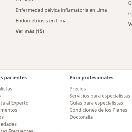
G
Enfermedad pélvica inflamatoria en Lima
G
Endometriosis en Lima
V
s cercanos
Ver más (15)
Más en esta categoría: Enfermedades más 
os pacientes
Para profesionales
listas
Precios
s
Servicios para especialistas
ta al Experto
Guías para especialistas
amentos
Condiciones de los Planes
os
Doctoralia
medades
tas Frecuentes