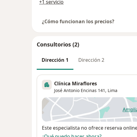
+1 servicio
¿Cómo funcionan los precios?
Consultorios (2)
Dirección 1
Dirección 2
Clínica Miraflores
José Antonio Encinas 141,
Lima
Ampli
se
Disponibilidad
Este especialista no ofrece reserva onlin
¿Qué puedo hacer ahora?