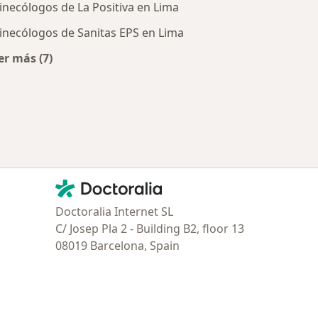
inecólogos de La Positiva en Lima
inecólogos de Sanitas EPS en Lima
er más (7)
Más en esta categoría: Aseguradoras más populares
tratadas
Contacto
Doctoralia - Página de inicio
Doctoralia Internet SL
C/ Josep Pla 2 - Building B2, floor 13
08019 Barcelona, Spain