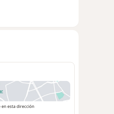
ar
 abre en una nueva pestaña
e en esta dirección