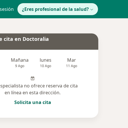
 sesión
¿Eres profesional de la salud?
 cita en Doctoralia
Mañana
lunes
Mar
Mié
Jue
9 Ago
10 Ago
11 Ago
12 Ago
13 Ag
especialista no ofrece reserva de cita
en línea en esta dirección.
Solicita una cita