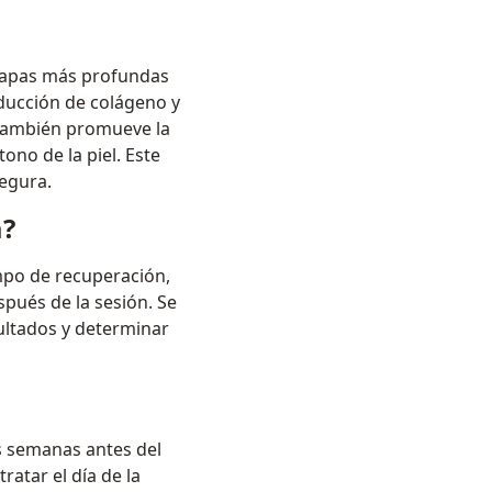
 capas más profundas
oducción de colágeno y
r también promueve la
tono de la piel. Este
segura.
a?
mpo de recuperación,
pués de la sesión. Se
sultados y determinar
os semanas antes del
atar el día de la