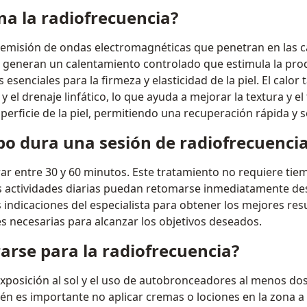
a la radiofrecuencia?
 emisión de ondas electromagnéticas que penetran en las
as generan un calentamiento controlado que estimula la pr
esenciales para la firmeza y elasticidad de la piel. El calo
 el drenaje linfático, lo que ayuda a mejorar la textura y el 
perficie de la piel, permitiendo una recuperación rápida y 
o dura una sesión de radiofrecuenci
r entre 30 y 60 minutos. Este tratamiento no requiere tie
s actividades diarias puedan retomarse inmediatamente des
 indicaciones del especialista para obtener los mejores re
es necesarias para alcanzar los objetivos deseados.
rse para la radiofrecuencia?
 exposición al sol y el uso de autobronceadores al menos d
n es importante no aplicar cremas o lociones en la zona a tr