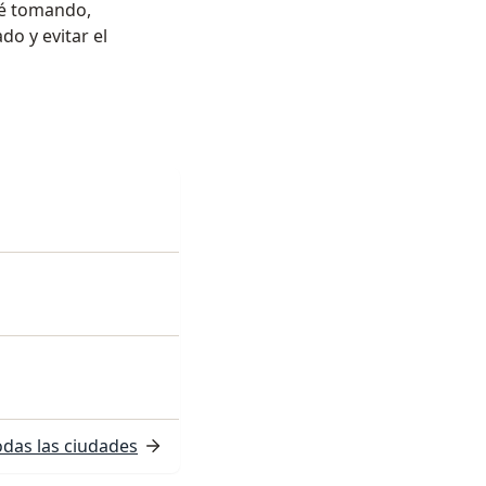
té tomando,
o y evitar el
odas las ciudades