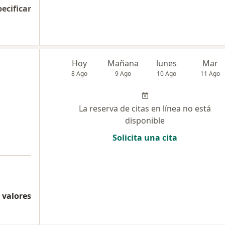
pecificar
Hoy
Mañana
lunes
Mar
8 Ago
9 Ago
10 Ago
11 Ago
La reserva de citas en línea no está
disponible
Solicita una cita
 valores