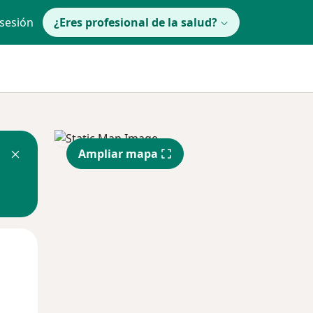
 sesión
¿Eres profesional de la salud?
Ampliar mapa
Mié
Jue
Vie
12 Ago
13 Ago
14 Ago