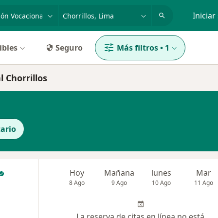
dad, enfermedad o nombre
p. ej. Lima
Iniciar
ibles
Seguro
Más filtros
•
1
 Chorrillos
ario
Hoy
Mañana
lunes
Mar
8 Ago
9 Ago
10 Ago
11 Ago
La reserva de citas en línea no está