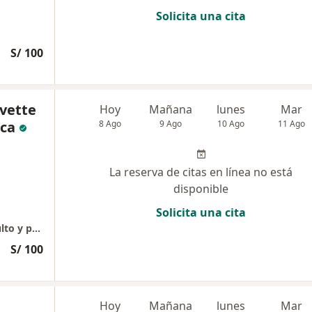
Solicita una cita
S/ 100
vette
Hoy
Mañana
lunes
Mar
ca
8 Ago
9 Ago
10 Ago
11 Ago
La reserva de citas en línea no está
disponible
Solicita una cita
Terapia psicológica familiar, niño, joven, adulto y pareja / Talleres de orientación vocacional
S/ 100
Hoy
Mañana
lunes
Mar