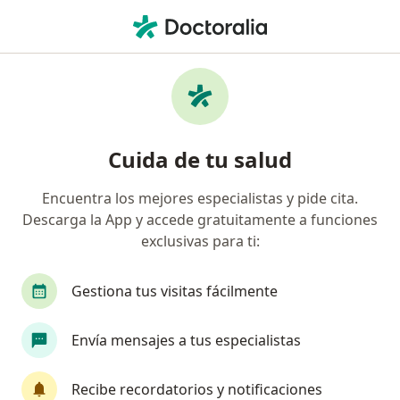
Men
¿Qué estás buscando?
Página De Inicio
Servicios
Terapia De Familia
Terapia de familia - Información,
Cuida de tu salud
expertos y preguntas frecuentes
Encuentra los mejores especialistas y pide cita.
Descarga la App y accede gratuitamente a funciones
exclusivas para ti:
Información
Pregunta al Experto
Gestiona tus visitas fácilmente
Expertos en terapia de familia
Envía mensajes a tus especialistas
Recibe recordatorios y notificaciones