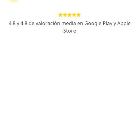
Magnolia Matutti Rosas
Psiquiatra
4.8 y 4.8 de valoración media en Google Play y Apple
Lince
Store
Agendar cita
Pedro J. Ricardo Rodríguez y
Rodríguez
Psicólogo
La Molina
Agendar cita
Francisco Chávez Galván
Psicólogo
Junín
Agendar cita