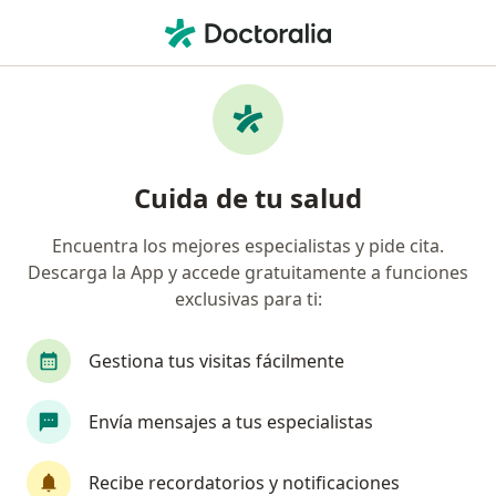
Men
Orientación Vocacional • Callao, Callao
Filtros
• 1
Mapa
Especialistas en Orientación vocacional
Cuida de tu salud
Callao
Encuentra los mejores especialistas y pide cita.
Descarga la App y accede gratuitamente a funciones
¿Qué especialidad estás buscando?
exclusivas para ti:
Psicólogo
Terapeuta complementario
Gestiona tus visitas fácilmente
Envía mensajes a tus especialistas
Recibe recordatorios y notificaciones