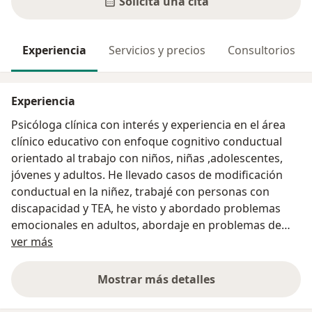
Solicita una cita
Experiencia
Servicios y precios
Consultorios
Experiencia
Psicóloga clínica con interés y experiencia en el área
clínico educativo con enfoque cognitivo conductual
orientado al trabajo con niños, niñas ,adolescentes,
jóvenes y adultos. He llevado casos de modificación
conductual en la niñez, trabajé con personas con
discapacidad y TEA, he visto y abordado problemas
emocionales en adultos, abordaje en problemas de
Acerca de mí
pareja, etc. Así mismo, tengo conocimientos sobre
ver más
diversidad sexual y sexualidad, además he sido
facilitadora de talleres para niños, niñas, adolescentes
Mostrar más detalles
sobre la experiencia
y padres de familia.
Realice el internado en el centro Cepesex, en el área