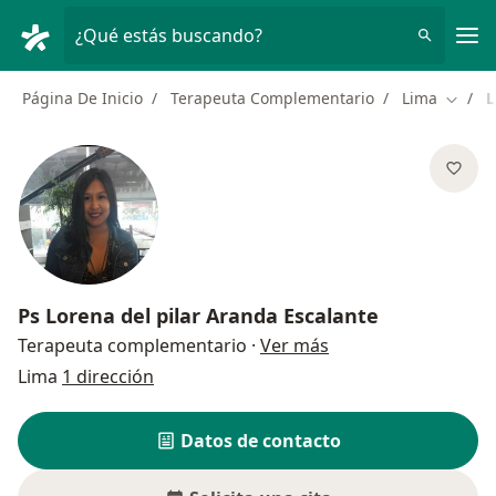
Men
¿Qué estás buscando?
Página De Inicio
Terapeuta Complementario
Lima
L
Cambia
Ps
Lorena del pilar Aranda Escalante
sobre las especializ
Terapeuta complementario
·
Ver más
Lima
1 dirección
Datos de contacto