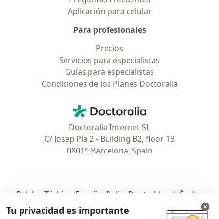
Aplicación para celular
Para profesionales
Precios
Servicios para especialistas
Guías para especialistas
Condiciones de los Planes Doctoralia
Contacto
Doctoralia - Página de inicio
Doctoralia Internet SL
C/ Josep Pla 2 - Building B2, floor 13
08019 Barcelona, Spain
se abre en una nueva pestaña
se abre en una nueva pestaña
se abre en una nueva pestaña
se abre en una nueva pes
se abre en 
se a
Polska
,
Türkiye
,
España
,
Italia
,
Deutschland
,
Česko
,
se abre en una nueva pestaña
se abre en una nueva pestaña
se abre en una nueva pestaña
se abre en una nueva p
se abre en 
se abr
Portugal
,
México
,
Chile
,
Brasil
,
Argentina
,
Perú
,
Tu privacidad es importante
se abre en una nueva pe
Colombia