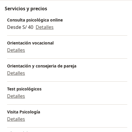
especializada para la comunidad LGTB+. También,
Servicios y precios
realicé voluntariado en el hospital "María Axuliadora"
brindando acompañamiento a pacientes internados.
Consulta psicológica online
He sido practicante en la asociación MANTHOC, donde
Desde S/ 40
Detalles
realizaba seguimiento y acompañamiento a los niños,
niñas y adolescentes trabajadores de la zona de
Orientación vocacional
Yerbateros en Lima.
Detalles
Orientación y consejeria de pareja
Detalles
Test psicológicos
Detalles
Visita Psicología
Detalles