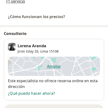
+1 servicio
¿Cómo funcionan los precios?
Consultorio
Lorena Aranda
Jiron Islay 20,
Lima
15108
Ampliar
se abre en una nueva pestañ
Disponibilidad
Este especialista no ofrece reserva online en esta
dirección
¿Qué puedo hacer ahora?