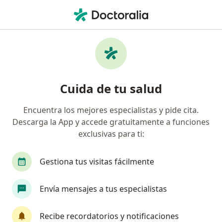
Men
Orientación Vocacional • Barranco, Lima
Filtros
• 1
Mapa
Especialistas en Orientación vocacional
Cuida de tu salud
Barranco
Encuentra los mejores especialistas y pide cita.
Descarga la App y accede gratuitamente a funciones
¿Qué especialidad estás buscando?
exclusivas para ti:
Psicólogo
Terapeuta complementario
Gestiona tus visitas fácilmente
Envía mensajes a tus especialistas
Recibe recordatorios y notificaciones