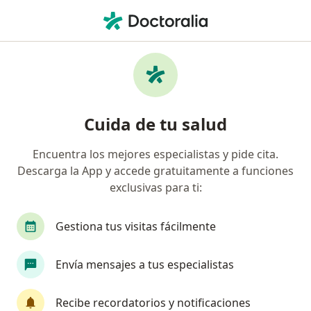
Men
Ligadura De Trompas • Pueblo Libre, Lima
Filtros
• 1
Seguro
Mapa
Especialistas en Ligadura de trompas
Cuida de tu salud
Pueblo Libre
Encuentra los mejores especialistas y pide cita.
Descarga la App y accede gratuitamente a funciones
¿Qué especialidad estás buscando?
exclusivas para ti:
Ginecólogo
Médico general
Psiquiatra
Gestiona tus visitas fácilmente
Envía mensajes a tus especialistas
Recibe recordatorios y notificaciones