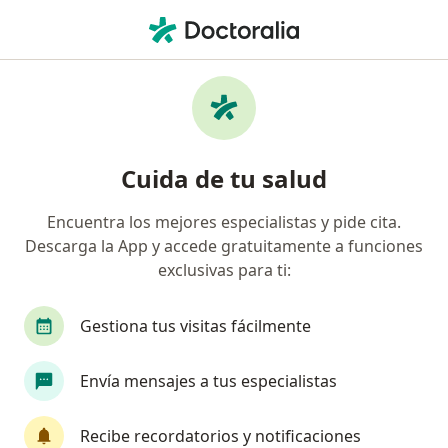
Men
Consulta Psicológica Online • Jesús María, Lima
Filtros
• 1
Seguro
Mapa
Especialistas en Consulta psicológica online
Cuida de tu salud
Jesús María
Encuentra los mejores especialistas y pide cita.
Descarga la App y accede gratuitamente a funciones
¿Qué especialidad estás buscando?
exclusivas para ti:
Psicólogo
Especialista en Salud Pública
Gestiona tus visitas fácilmente
Envía mensajes a tus especialistas
Recibe recordatorios y notificaciones