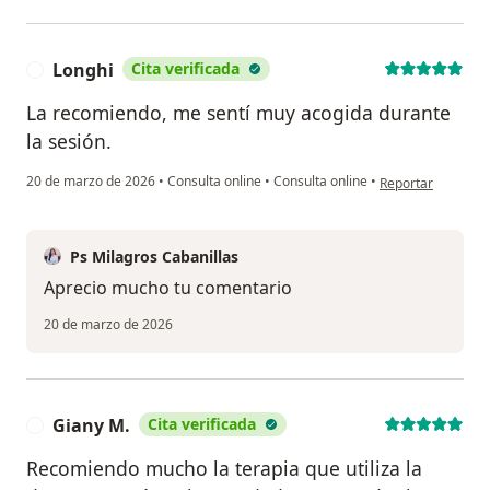
Longhi
Cita verificada
L
La recomiendo, me sentí muy acogida durante
la sesión.
en opinión del usu
20 de marzo de 2026
•
Consulta online
•
Consulta online
•
Reportar
Ps Milagros Cabanillas
Aprecio mucho tu comentario
20 de marzo de 2026
Giany M.
Cita verificada
G
Recomiendo mucho la terapia que utiliza la