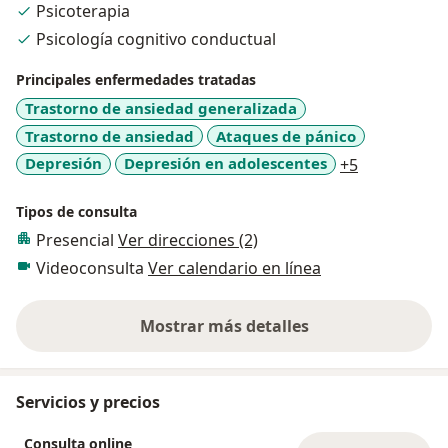
Psicoterapia
generan problemas emocionales, tales como
Psicología cognitivo conductual
depresión, ansiedad, fobias, e incluso trastornos de
personalidad.
Principales enfermedades tratadas
De forma complementaria a la Terapia de Esquemas,
Trastorno de ansiedad generalizada
también utilizo la Terapia Cognitiva Conductual y
Trastorno de ansiedad
Ataques de pánico
Terapia de Activación Conductual.
a11y_sr_mo
Depresión
Depresión en adolescentes
+5
Tipos de consulta
Presencial
Ver direcciones (2)
Videoconsulta
Ver calendario en línea
Mostrar más detalles
sobre la experiencia
Servicios y precios
Consulta online