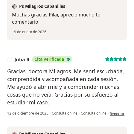
Ps Milagros Cabanillas
Muchas gracias Pilar, aprecio mucho tu
comentario
19 de enero de 2026
Julia R
Cita verificada
J
Gracias, doctora Milagros. Me sentí escuchada,
comprendida y acompañada en cada sesión.
Me ayudó a abrirme y a comprender muchas
cosas que no veía. Gracias por su esfuerzo al
estudiar mi caso.
en opinión del 
12 de diciembre de 2025
•
Consulta online
•
Consulta online
•
Reportar
Ps Milagros Cabanillas