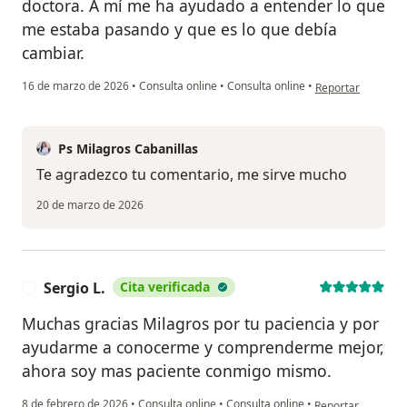
doctora. A mí me ha ayudado a entender lo que
me estaba pasando y que es lo que debía
cambiar.
en opinión del usu
16 de marzo de 2026
•
Consulta online
•
Consulta online
•
Reportar
Ps Milagros Cabanillas
Te agradezco tu comentario, me sirve mucho
20 de marzo de 2026
Sergio L.
Cita verificada
S
Muchas gracias Milagros por tu paciencia y por
ayudarme a conocerme y comprenderme mejor,
ahora soy mas paciente conmigo mismo.
en opinión del usu
8 de febrero de 2026
•
Consulta online
•
Consulta online
•
Reportar