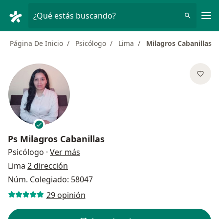
Men
¿Qué estás buscando?
Página De Inicio
Psicólogo
Lima
Milagros Cabanillas
Ps
Milagros Cabanillas
sobre las especializaciones
Psicólogo
·
Ver más
Lima
2 dirección
Núm. Colegiado: 58047
29 opinión