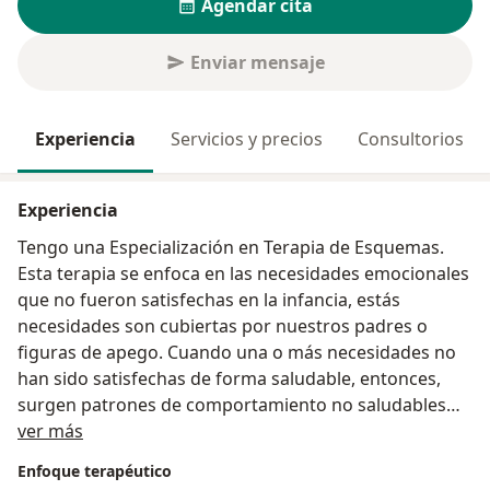
Agendar cita
Enviar mensaje
Experiencia
Servicios y precios
Consultorios
Experiencia
Tengo una Especialización en Terapia de Esquemas.
Esta terapia se enfoca en las necesidades emocionales
que no fueron satisfechas en la infancia, estás
necesidades son cubiertas por nuestros padres o
figuras de apego. Cuando una o más necesidades no
han sido satisfechas de forma saludable, entonces,
surgen patrones de comportamiento no saludables
Acerca de mí
que se hacen visibles en las relaciones con los demás,
ver más
las cuales perduran hasta nuestra vida adulta.
Enfoque terapéutico
Por tanto, una o varias necesidades no satisfechas