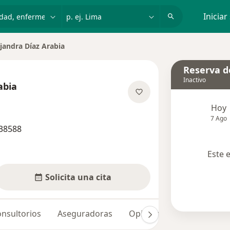
dad, enfermedad o nombre
p. ej. Lima
Iniciar
jandra Díaz Arabia
 de ciudad
Reserva de
Inactivo
abia
e las especializaciones
Hoy
7 Ago
 38588
Este 
Solicita una cita
nsultorios
Aseguradoras
Opiniones (9)
Dudas s