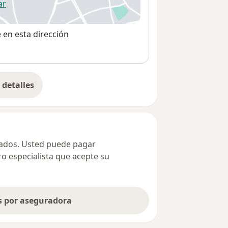
ar
 abre en una nueva pestaña
e en esta dirección
detalles
bre la dirección
ivados. Usted puede pagar
ro especialista que acepte su
as por aseguradora