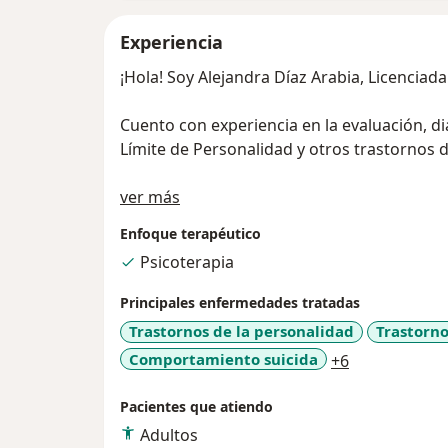
Experiencia
¡Hola! Soy Alejandra Díaz Arabia, Licenciada
Cuento con experiencia en la evaluación, d
Límite de Personalidad y otros trastornos 
Acerca de mí
En mi práctica clínica privada, aplico inte
ver más
para mejorar la calidad de vida de aquell
Enfoque terapéutico
diagnóstico; así como también otras dificu
Psicoterapia
(depresión, ansiedad, trastorno bipolar, ide
en las relaciones interpersonales, entre otr
Principales enfermedades tratadas
Trastornos de la personalidad
Trastorno
Por otro lado, también cuento con experien
a11y_sr_mor
Comportamiento suicida
+6
vocacional; dirigida a personas que desea
respecto a la carrera u oficio que desean es
Pacientes que atiendo
Adultos
Atención en la modalidad online y presencial