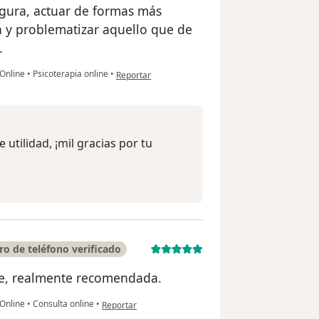
gura, actuar de formas más
a y problematizar aquello que de
.
en opinión del usuario Adriana C.
 Online
•
Psicoterapia online
•
Reportar
utilidad, ¡mil gracias por tu
o de teléfono verificado
nte, realmente recomendada.
en opinión del usuario Juan Diego Galarza Martínez
 Online
•
Consulta online
•
Reportar