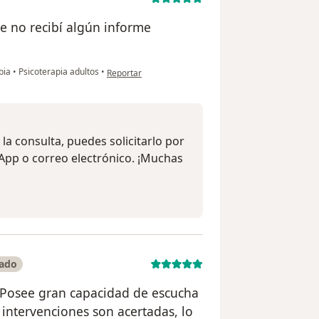
e no recibí algún informe
en opinión del usuario E
abia
•
Psicoterapia adultos
•
Reportar
 la consulta, puedes solicitarlo por
App o correo electrónico. ¡Muchas
cado
. Posee gran capacidad de escucha
intervenciones son acertadas, lo