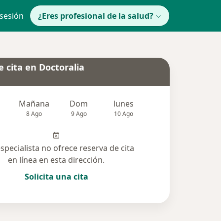
 sesión
¿Eres profesional de la salud?
 cita en Doctoralia
Mañana
Dom
lunes
Mar
Mié
8 Ago
9 Ago
10 Ago
11 Ago
12 Ag
especialista no ofrece reserva de cita
en línea en esta dirección.
Solicita una cita
olucionadas (21)