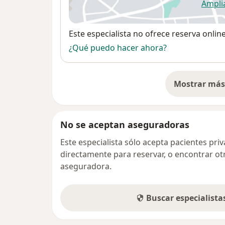
Ampli
se
Disponibilidad
Este especialista no ofrece reserva onlin
¿Qué puedo hacer ahora?
Mostrar más 
so
No se aceptan aseguradoras
Este especialista sólo acepta pacientes pr
directamente para reservar, o encontrar ot
aseguradora.
Buscar especialist