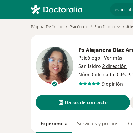
especiali
Página De Inicio
Psicólogo
San Isidro
Ale
Cambiar
Ps
Alejandra Díaz Ar
sobr
Psicólogo
·
Ver más
San Isidro
2 dirección
Núm. Colegiado: C.Ps.P.
9 opinión
Datos de contacto
Experiencia
Servicios y precios
Co