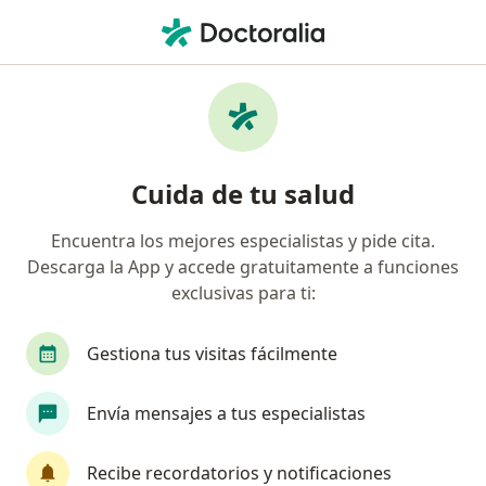
Men
Cirujano Pediátrico • Lince, Lima
Filtros
Seguro
Mapa
Cirujanos pediátricos en Lince
Cuida de tu salud
Encuentra los mejores especialistas y pide cita.
Descarga la App y accede gratuitamente a funciones
exclusivas para ti:
Gestiona tus visitas fácilmente
Dra. Natalia Huaytalla Quiroz
Envía mensajes a tus especialistas
Cirujano pediátrico
12 opinión
Recibe recordatorios y notificaciones